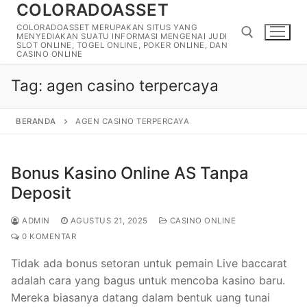
COLORADOASSET
Lompat
ke
COLORADOASSET MERUPAKAN SITUS YANG
MENYEDIAKAN SUATU INFORMASI MENGENAI JUDI
konten
SLOT ONLINE, TOGEL ONLINE, POKER ONLINE, DAN
CASINO ONLINE
Tag:
agen casino terpercaya
Cari:
BERANDA
AGEN CASINO TERPERCAYA
Bonus Kasino Online AS Tanpa
Deposit
ADMIN
AGUSTUS 21, 2025
CASINO ONLINE
0 KOMENTAR
Tidak ada bonus setoran untuk pemain Live baccarat
adalah cara yang bagus untuk mencoba kasino baru.
Mereka biasanya datang dalam bentuk uang tunai