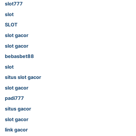
slot777
slot
SLOT
slot gacor
slot gacor
bebasbet88
slot
situs slot gacor
slot gacor
padi777
situs gacor
slot gacor
link gacor