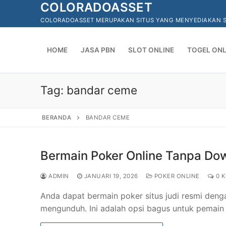
COLORADOASSET
Lompat
ke
COLORADOASSET MERUPAKAN SITUS YANG MENYEDIAKAN SUA
konten
HOME
JASA PBN
SLOT ONLINE
TOGEL ONL
Tag:
bandar ceme
BERANDA
BANDAR CEME
Bermain Poker Online Tanpa Do
ADMIN
JANUARI 19, 2026
POKER ONLINE
0 
Anda dapat bermain poker situs judi resmi den
mengunduh. Ini adalah opsi bagus untuk pemain