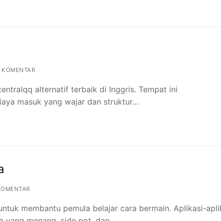
 KOMENTAR
tralqq alternatif terbaik di Inggris. Tempat ini
aya masuk yang wajar dan struktur…
a
KOMENTAR
untuk membantu pemula belajar cara bermain. Aplikasi-apli
pa yang menang, side pot, dan…