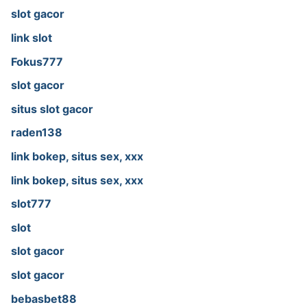
slot gacor
link slot
Fokus777
slot gacor
situs slot gacor
raden138
link bokep, situs sex, xxx
link bokep, situs sex, xxx
slot777
slot
slot gacor
slot gacor
bebasbet88