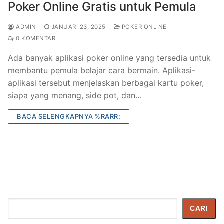
Poker Online Gratis untuk Pemula
ADMIN
JANUARI 23, 2025
POKER ONLINE
0 KOMENTAR
Ada banyak aplikasi poker online yang tersedia untuk
membantu pemula belajar cara bermain. Aplikasi-
aplikasi tersebut menjelaskan berbagai kartu poker,
siapa yang menang, side pot, dan…
BACA SELENGKAPNYA %RARR;
Cari
CARI