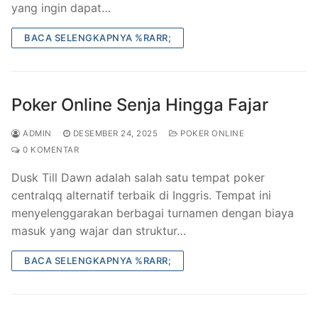
yang ingin dapat…
BACA SELENGKAPNYA %RARR;
Poker Online Senja Hingga Fajar
ADMIN
DESEMBER 24, 2025
POKER ONLINE
0 KOMENTAR
Dusk Till Dawn adalah salah satu tempat poker
centralqq alternatif terbaik di Inggris. Tempat ini
menyelenggarakan berbagai turnamen dengan biaya
masuk yang wajar dan struktur…
BACA SELENGKAPNYA %RARR;