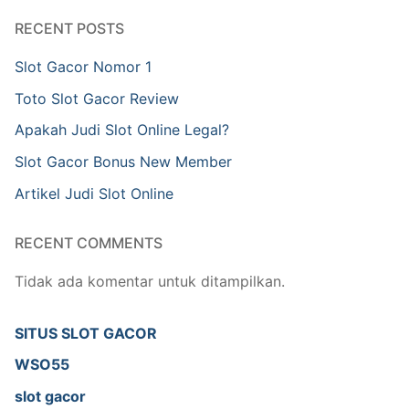
RECENT POSTS
Slot Gacor Nomor 1
Toto Slot Gacor Review
Apakah Judi Slot Online Legal?
Slot Gacor Bonus New Member
Artikel Judi Slot Online
RECENT COMMENTS
Tidak ada komentar untuk ditampilkan.
SITUS SLOT GACOR
WSO55
slot gacor