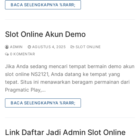
BACA SELENGKAPNYA %RARR;
Slot Online Akun Demo
ADMIN
AGUSTUS 4, 2025
SLOT ONLINE
0 KOMENTAR
Jika Anda sedang mencari tempat bermain demo akun
slot online NS2121, Anda datang ke tempat yang
tepat. Situs ini menawarkan beragam permainan dari
Pragmatic Play,…
BACA SELENGKAPNYA %RARR;
Link Daftar Jadi Admin Slot Online