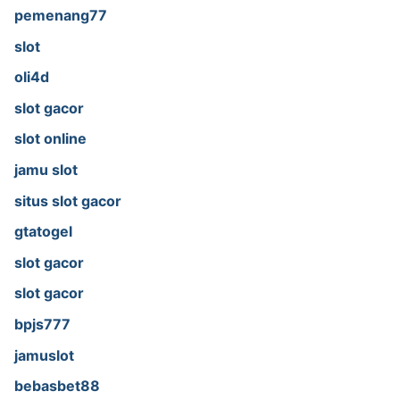
pemenang77
slot
oli4d
slot gacor
slot online
jamu slot
situs slot gacor
gtatogel
slot gacor
slot gacor
bpjs777
jamuslot
bebasbet88