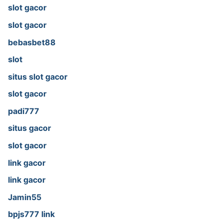
slot gacor
slot gacor
bebasbet88
slot
situs slot gacor
slot gacor
padi777
situs gacor
slot gacor
link gacor
link gacor
Jamin55
bpjs777 link