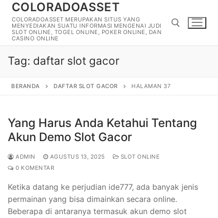
COLORADOASSET
Lompat
ke
COLORADOASSET MERUPAKAN SITUS YANG
MENYEDIAKAN SUATU INFORMASI MENGENAI JUDI
konten
SLOT ONLINE, TOGEL ONLINE, POKER ONLINE, DAN
CASINO ONLINE
Tag:
daftar slot gacor
Cari:
BERANDA
DAFTAR SLOT GACOR
HALAMAN 37
Yang Harus Anda Ketahui Tentang
Akun Demo Slot Gacor
ADMIN
AGUSTUS 13, 2025
SLOT ONLINE
0 KOMENTAR
Ketika datang ke perjudian ide777, ada banyak jenis
permainan yang bisa dimainkan secara online.
Beberapa di antaranya termasuk akun demo slot