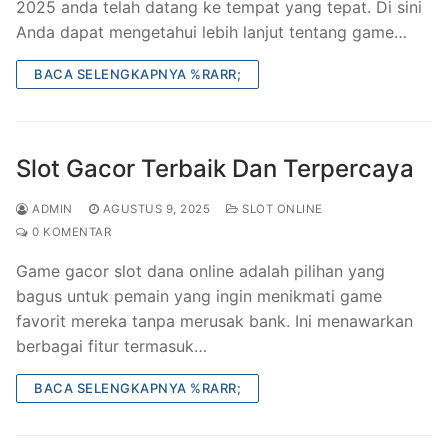
2025 anda telah datang ke tempat yang tepat. Di sini
Anda dapat mengetahui lebih lanjut tentang game…
BACA SELENGKAPNYA %RARR;
Slot Gacor Terbaik Dan Terpercaya
ADMIN
AGUSTUS 9, 2025
SLOT ONLINE
0 KOMENTAR
Game gacor slot dana online adalah pilihan yang
bagus untuk pemain yang ingin menikmati game
favorit mereka tanpa merusak bank. Ini menawarkan
berbagai fitur termasuk…
BACA SELENGKAPNYA %RARR;