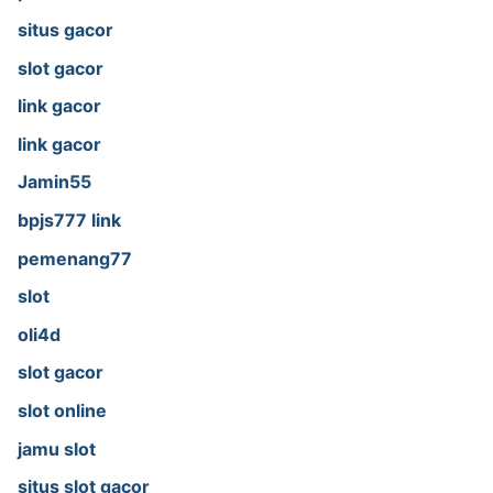
situs gacor
slot gacor
link gacor
link gacor
Jamin55
bpjs777 link
pemenang77
slot
oli4d
slot gacor
slot online
jamu slot
situs slot gacor