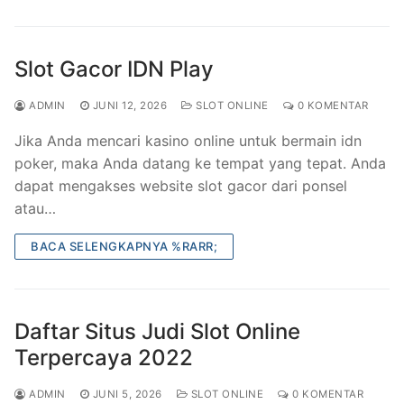
Slot Gacor IDN Play
ADMIN
JUNI 12, 2026
SLOT ONLINE
0 KOMENTAR
Jika Anda mencari kasino online untuk bermain idn
poker, maka Anda datang ke tempat yang tepat. Anda
dapat mengakses website slot gacor dari ponsel
atau…
BACA SELENGKAPNYA %RARR;
Daftar Situs Judi Slot Online
Terpercaya 2022
ADMIN
JUNI 5, 2026
SLOT ONLINE
0 KOMENTAR