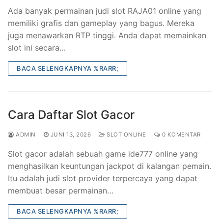
Ada banyak permainan judi slot RAJA01 online yang
memiliki grafis dan gameplay yang bagus. Mereka
juga menawarkan RTP tinggi. Anda dapat memainkan
slot ini secara…
BACA SELENGKAPNYA %RARR;
Cara Daftar Slot Gacor
ADMIN
JUNI 13, 2026
SLOT ONLINE
0 KOMENTAR
Slot gacor adalah sebuah game ide777 online yang
menghasilkan keuntungan jackpot di kalangan pemain.
Itu adalah judi slot provider terpercaya yang dapat
membuat besar permainan…
BACA SELENGKAPNYA %RARR;