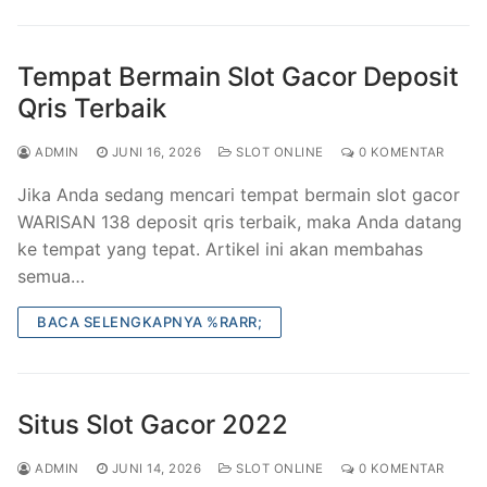
Tempat Bermain Slot Gacor Deposit
Qris Terbaik
ADMIN
JUNI 16, 2026
SLOT ONLINE
0 KOMENTAR
Jika Anda sedang mencari tempat bermain slot gacor
WARISAN 138 deposit qris terbaik, maka Anda datang
ke tempat yang tepat. Artikel ini akan membahas
semua…
BACA SELENGKAPNYA %RARR;
Situs Slot Gacor 2022
ADMIN
JUNI 14, 2026
SLOT ONLINE
0 KOMENTAR