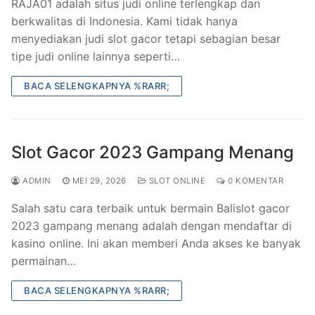
RAJA01 adalah situs judi online terlengkap dan
berkwalitas di Indonesia. Kami tidak hanya
menyediakan judi slot gacor tetapi sebagian besar
tipe judi online lainnya seperti…
BACA SELENGKAPNYA %RARR;
Slot Gacor 2023 Gampang Menang
ADMIN
MEI 29, 2026
SLOT ONLINE
0 KOMENTAR
Salah satu cara terbaik untuk bermain Balislot gacor
2023 gampang menang adalah dengan mendaftar di
kasino online. Ini akan memberi Anda akses ke banyak
permainan…
BACA SELENGKAPNYA %RARR;