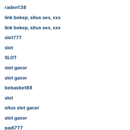
raden138
link bokep, situs sex, xxx
link bokep, situs sex, xxx
slot777
slot
SLOT
slot gacor
slot gacor
bebasbet88
slot
situs slot gacor
slot gacor
padi777