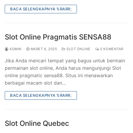
BACA SELENGKAPNYA %RARR;
Slot Online Pragmatis SENSA88
ADMIN
MARET 6, 2025
SLOT ONLINE
0 KOMENTAR
Jika Anda mencari tempat yang bagus untuk bermain
permainan slot online, Anda harus mengunjungi Slot
online pragmatic sensa88. Situs ini menawarkan
berbagai macam slot dan…
BACA SELENGKAPNYA %RARR;
Slot Online Quebec