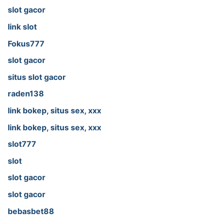
slot gacor
link slot
Fokus777
slot gacor
situs slot gacor
raden138
link bokep, situs sex, xxx
link bokep, situs sex, xxx
slot777
slot
slot gacor
slot gacor
bebasbet88