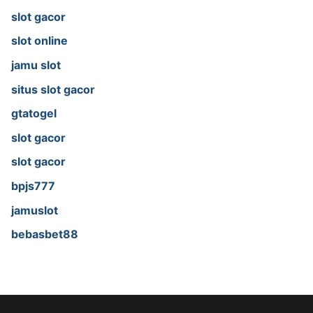
slot gacor
slot online
jamu slot
situs slot gacor
gtatogel
slot gacor
slot gacor
bpjs777
jamuslot
bebasbet88