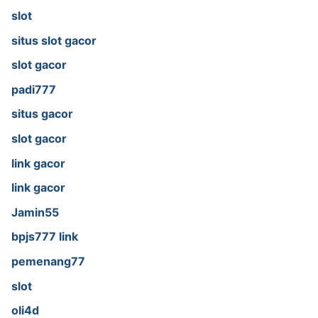
slot
situs slot gacor
slot gacor
padi777
situs gacor
slot gacor
link gacor
link gacor
Jamin55
bpjs777 link
pemenang77
slot
oli4d