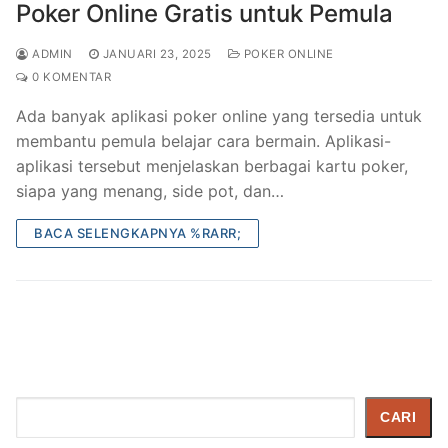
Poker Online Gratis untuk Pemula
ADMIN
JANUARI 23, 2025
POKER ONLINE
0 KOMENTAR
Ada banyak aplikasi poker online yang tersedia untuk
membantu pemula belajar cara bermain. Aplikasi-
aplikasi tersebut menjelaskan berbagai kartu poker,
siapa yang menang, side pot, dan…
BACA SELENGKAPNYA %RARR;
Cari
CARI