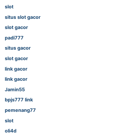
slot
situs slot gacor
slot gacor
padi777
situs gacor
slot gacor
link gacor
link gacor
Jamin55
bpjs777 link
pemenang77
slot
oli4d