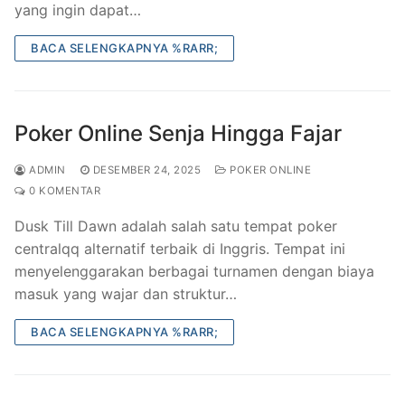
yang ingin dapat…
BACA SELENGKAPNYA %RARR;
Poker Online Senja Hingga Fajar
ADMIN
DESEMBER 24, 2025
POKER ONLINE
0 KOMENTAR
Dusk Till Dawn adalah salah satu tempat poker
centralqq alternatif terbaik di Inggris. Tempat ini
menyelenggarakan berbagai turnamen dengan biaya
masuk yang wajar dan struktur…
BACA SELENGKAPNYA %RARR;