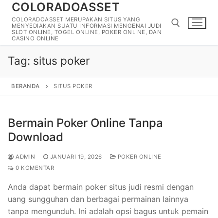
COLORADOASSET
Lompat
ke
COLORADOASSET MERUPAKAN SITUS YANG
MENYEDIAKAN SUATU INFORMASI MENGENAI JUDI
konten
SLOT ONLINE, TOGEL ONLINE, POKER ONLINE, DAN
CASINO ONLINE
Tag:
situs poker
Cari:
BERANDA
SITUS POKER
Bermain Poker Online Tanpa
Download
ADMIN
JANUARI 19, 2026
POKER ONLINE
0 KOMENTAR
Anda dapat bermain poker situs judi resmi dengan
uang sungguhan dan berbagai permainan lainnya
tanpa mengunduh. Ini adalah opsi bagus untuk pemain