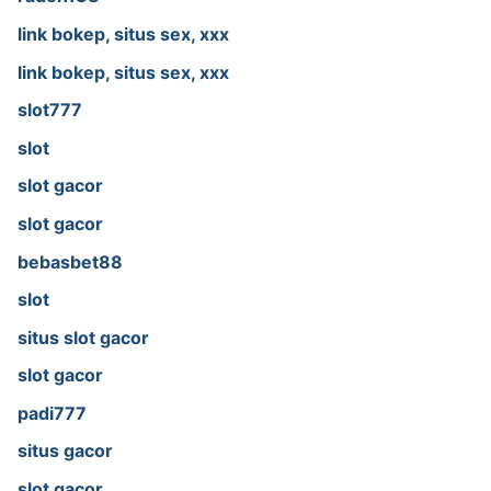
link bokep, situs sex, xxx
link bokep, situs sex, xxx
slot777
slot
slot gacor
slot gacor
bebasbet88
slot
situs slot gacor
slot gacor
padi777
situs gacor
slot gacor