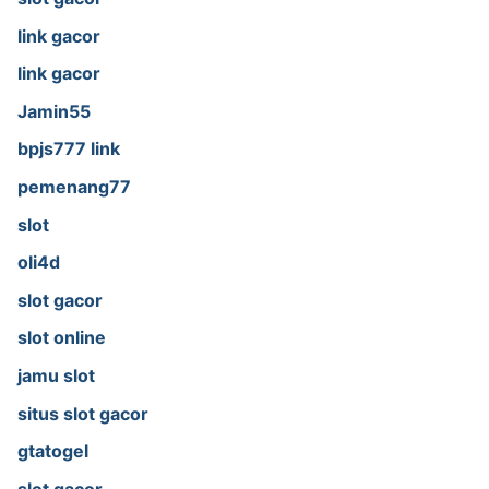
link gacor
link gacor
Jamin55
bpjs777 link
pemenang77
slot
oli4d
slot gacor
slot online
jamu slot
situs slot gacor
gtatogel
slot gacor