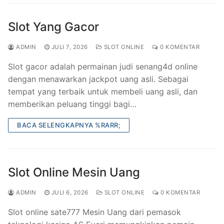
Slot Yang Gacor
ADMIN
JULI 7, 2026
SLOT ONLINE
0 KOMENTAR
Slot gacor adalah permainan judi senang4d online
dengan menawarkan jackpot uang asli. Sebagai
tempat yang terbaik untuk membeli uang asli, dan
memberikan peluang tinggi bagi…
BACA SELENGKAPNYA %RARR;
Slot Online Mesin Uang
ADMIN
JULI 6, 2026
SLOT ONLINE
0 KOMENTAR
Slot online sate777 Mesin Uang dari pemasok