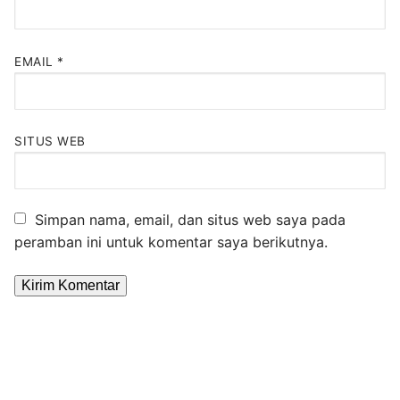
EMAIL
*
SITUS WEB
Simpan nama, email, dan situs web saya pada
peramban ini untuk komentar saya berikutnya.