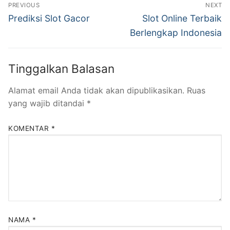
Navigasi
PREVIOUS
NEXT
pos
Previous
Next
Prediksi Slot Gacor
Slot Online Terbaik
post:
post:
Berlengkap Indonesia
Tinggalkan Balasan
Alamat email Anda tidak akan dipublikasikan.
Ruas
yang wajib ditandai
*
KOMENTAR
*
NAMA
*