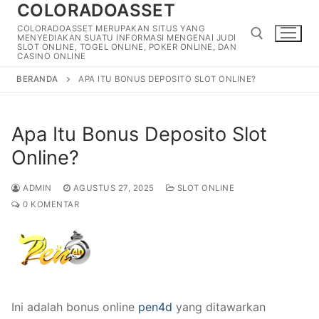
COLORADOASSET
Lompat
ke
COLORADOASSET MERUPAKAN SITUS YANG
MENYEDIAKAN SUATU INFORMASI MENGENAI JUDI
konten
SLOT ONLINE, TOGEL ONLINE, POKER ONLINE, DAN
CASINO ONLINE
BERANDA
APA ITU BONUS DEPOSITO SLOT ONLINE?
Cari:
Apa Itu Bonus Deposito Slot
Online?
ADMIN
AGUSTUS 27, 2025
SLOT ONLINE
0 KOMENTAR
Ini adalah bonus online
pen4d
yang ditawarkan