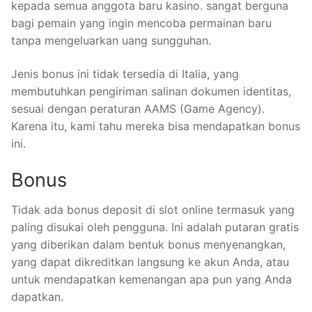
kepada semua anggota baru kasino. sangat berguna
bagi pemain yang ingin mencoba permainan baru
tanpa mengeluarkan uang sungguhan.
Jenis bonus ini tidak tersedia di Italia, yang
membutuhkan pengiriman salinan dokumen identitas,
sesuai dengan peraturan AAMS (Game Agency).
Karena itu, kami tahu mereka bisa mendapatkan bonus
ini.
Bonus
Tidak ada bonus deposit di slot online termasuk yang
paling disukai oleh pengguna. Ini adalah putaran gratis
yang diberikan dalam bentuk bonus menyenangkan,
yang dapat dikreditkan langsung ke akun Anda, atau
untuk mendapatkan kemenangan apa pun yang Anda
dapatkan.