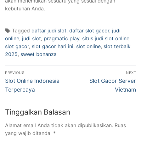
akan menemukan sesuatu yang sesuai dengan
kebutuhan Anda.
Tagged
daftar judi slot
,
daftar slot gacor
,
judi
online
,
judi slot
,
pragmatic play
,
situs judi slot online
,
slot gacor
,
slot gacor hari ini
,
slot online
,
slot terbaik
2025
,
sweet bonanza
Navigasi
PREVIOUS
NEXT
pos
Previous
Next
Slot Online Indonesia
Slot Gacor Server
post:
post:
Terpercaya
Vietnam
Tinggalkan Balasan
Alamat email Anda tidak akan dipublikasikan.
Ruas
yang wajib ditandai
*