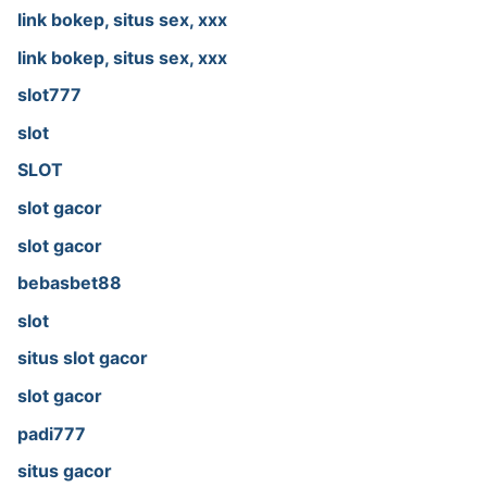
link bokep, situs sex, xxx
link bokep, situs sex, xxx
slot777
slot
SLOT
slot gacor
slot gacor
bebasbet88
slot
situs slot gacor
slot gacor
padi777
situs gacor