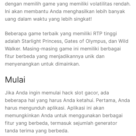
dengan memilih game yang memiliki volatilitas rendah.
Ini akan membantu Anda menghasilkan lebih banyak
uang dalam waktu yang lebih singkat!
Beberapa game terbaik yang memiliki RTP tinggi
adalah Starlight Princess, Gates of Olympus, dan Wild
Walker. Masing-masing game ini memiliki berbagai
fitur berbeda yang menjadikannya unik dan
menyenangkan untuk dimainkan.
Mulai
Jika Anda ingin memulai hack slot gacor, ada
beberapa hal yang harus Anda ketahui. Pertama, Anda
harus mengunduh aplikasi. Aplikasi ini akan
memungkinkan Anda untuk menggunakan berbagai
fitur yang berbeda, termasuk sejumlah generator
tanda terima yang berbeda.