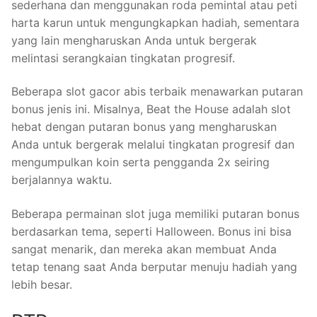
sederhana dan menggunakan roda pemintal atau peti
harta karun untuk mengungkapkan hadiah, sementara
yang lain mengharuskan Anda untuk bergerak
melintasi serangkaian tingkatan progresif.
Beberapa slot gacor abis terbaik menawarkan putaran
bonus jenis ini. Misalnya, Beat the House adalah slot
hebat dengan putaran bonus yang mengharuskan
Anda untuk bergerak melalui tingkatan progresif dan
mengumpulkan koin serta pengganda 2x seiring
berjalannya waktu.
Beberapa permainan slot juga memiliki putaran bonus
berdasarkan tema, seperti Halloween. Bonus ini bisa
sangat menarik, dan mereka akan membuat Anda
tetap tenang saat Anda berputar menuju hadiah yang
lebih besar.