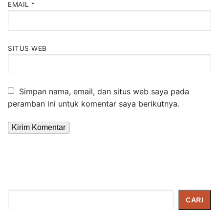
EMAIL
*
SITUS WEB
Simpan nama, email, dan situs web saya pada
peramban ini untuk komentar saya berikutnya.
Cari
CARI