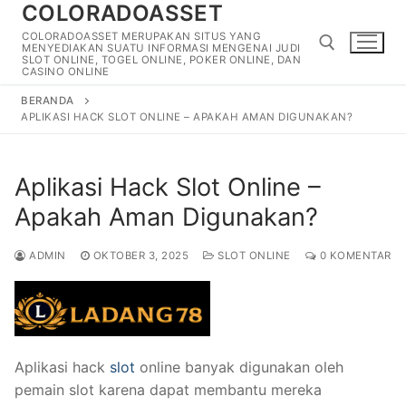
COLORADOASSET
Lompat
ke
COLORADOASSET MERUPAKAN SITUS YANG
MENYEDIAKAN SUATU INFORMASI MENGENAI JUDI
konten
SLOT ONLINE, TOGEL ONLINE, POKER ONLINE, DAN
CASINO ONLINE
BERANDA
Cari:
APLIKASI HACK SLOT ONLINE – APAKAH AMAN DIGUNAKAN?
Aplikasi Hack Slot Online –
Apakah Aman Digunakan?
ADMIN
OKTOBER 3, 2025
SLOT ONLINE
0 KOMENTAR
Aplikasi hack
slot
online banyak digunakan oleh
pemain slot karena dapat membantu mereka