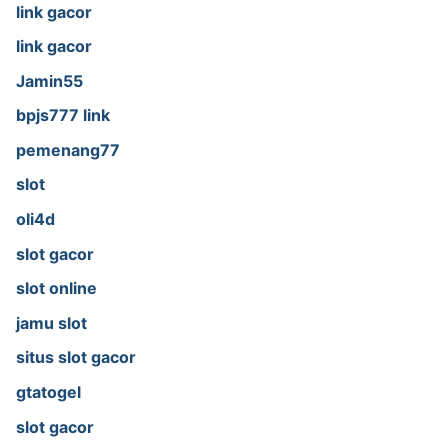
link gacor
link gacor
Jamin55
bpjs777 link
pemenang77
slot
oli4d
slot gacor
slot online
jamu slot
situs slot gacor
gtatogel
slot gacor