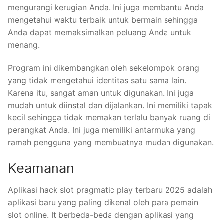
mengurangi kerugian Anda. Ini juga membantu Anda
mengetahui waktu terbaik untuk bermain sehingga
Anda dapat memaksimalkan peluang Anda untuk
menang.
Program ini dikembangkan oleh sekelompok orang
yang tidak mengetahui identitas satu sama lain.
Karena itu, sangat aman untuk digunakan. Ini juga
mudah untuk diinstal dan dijalankan. Ini memiliki tapak
kecil sehingga tidak memakan terlalu banyak ruang di
perangkat Anda. Ini juga memiliki antarmuka yang
ramah pengguna yang membuatnya mudah digunakan.
Keamanan
Aplikasi hack slot pragmatic play terbaru 2025 adalah
aplikasi baru yang paling dikenal oleh para pemain
slot online. It berbeda-beda dengan aplikasi yang