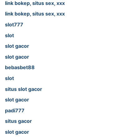
link bokep, situs sex, xxx
link bokep, situs sex, xxx
slot777
slot
slot gacor
slot gacor
bebasbet88
slot
situs slot gacor
slot gacor
padi777
situs gacor
slot gacor