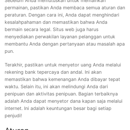
Sebelum Anda memutuskan untuk memainkan
permainan, pastikan Anda membaca semua aturan dan
peraturan. Dengan cara ini, Anda dapat menghindari
kesalahpahaman dan memastikan bahwa Anda
bermain secara legal. Situs web juga harus
menyediakan perwakilan layanan pelanggan untuk
membantu Anda dengan pertanyaan atau masalah apa
pun.
Terakhir, pastikan untuk menyetor uang Anda melalui
rekening bank tepercaya dan andal. Ini akan
memastikan bahwa kemenangan Anda dibayar tepat
waktu. Selain itu, ini akan melindungi Anda dari
penipuan dan aktivitas penipuan. Bagian terbaiknya
adalah Anda dapat menyetor dana kapan saja melalui
internet. Ini adalah keuntungan besar bagi setiap
penjudi!