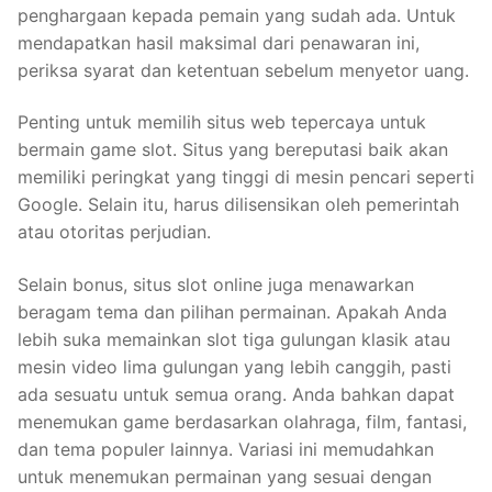
penghargaan kepada pemain yang sudah ada. Untuk
mendapatkan hasil maksimal dari penawaran ini,
periksa syarat dan ketentuan sebelum menyetor uang.
Penting untuk memilih situs web tepercaya untuk
bermain game slot. Situs yang bereputasi baik akan
memiliki peringkat yang tinggi di mesin pencari seperti
Google. Selain itu, harus dilisensikan oleh pemerintah
atau otoritas perjudian.
Selain bonus, situs slot online juga menawarkan
beragam tema dan pilihan permainan. Apakah Anda
lebih suka memainkan slot tiga gulungan klasik atau
mesin video lima gulungan yang lebih canggih, pasti
ada sesuatu untuk semua orang. Anda bahkan dapat
menemukan game berdasarkan olahraga, film, fantasi,
dan tema populer lainnya. Variasi ini memudahkan
untuk menemukan permainan yang sesuai dengan