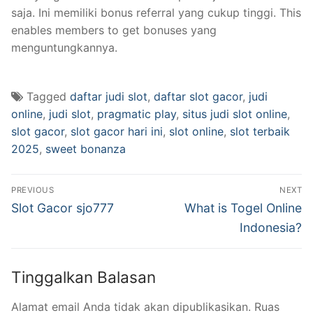
saja. Ini memiliki bonus referral yang cukup tinggi. This
enables members to get bonuses yang
menguntungkannya.
Tagged
daftar judi slot
,
daftar slot gacor
,
judi
online
,
judi slot
,
pragmatic play
,
situs judi slot online
,
slot gacor
,
slot gacor hari ini
,
slot online
,
slot terbaik
2025
,
sweet bonanza
Navigasi
PREVIOUS
NEXT
pos
Previous
Next
Slot Gacor sjo777
What is Togel Online
post:
post:
Indonesia?
Tinggalkan Balasan
Alamat email Anda tidak akan dipublikasikan.
Ruas