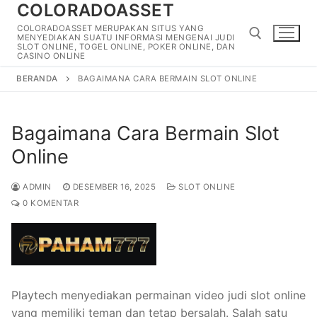
COLORADOASSET
Lompat
ke
COLORADOASSET MERUPAKAN SITUS YANG
MENYEDIAKAN SUATU INFORMASI MENGENAI JUDI
konten
SLOT ONLINE, TOGEL ONLINE, POKER ONLINE, DAN
CASINO ONLINE
BERANDA
BAGAIMANA CARA BERMAIN SLOT ONLINE
Cari:
Bagaimana Cara Bermain Slot
Online
ADMIN
DESEMBER 16, 2025
SLOT ONLINE
0 KOMENTAR
Playtech menyediakan permainan video judi slot online
yang memiliki teman dan tetap bersalah. Salah satu