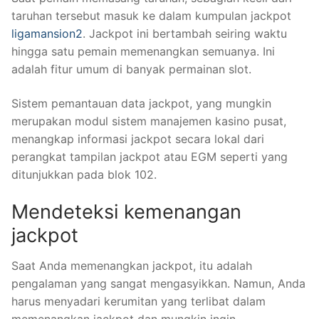
taruhan tersebut masuk ke dalam kumpulan jackpot
ligamansion2
. Jackpot ini bertambah seiring waktu
hingga satu pemain memenangkan semuanya. Ini
adalah fitur umum di banyak permainan slot.
Sistem pemantauan data jackpot, yang mungkin
merupakan modul sistem manajemen kasino pusat,
menangkap informasi jackpot secara lokal dari
perangkat tampilan jackpot atau EGM seperti yang
ditunjukkan pada blok 102.
Mendeteksi kemenangan
jackpot
Saat Anda memenangkan jackpot, itu adalah
pengalaman yang sangat mengasyikkan. Namun, Anda
harus menyadari kerumitan yang terlibat dalam