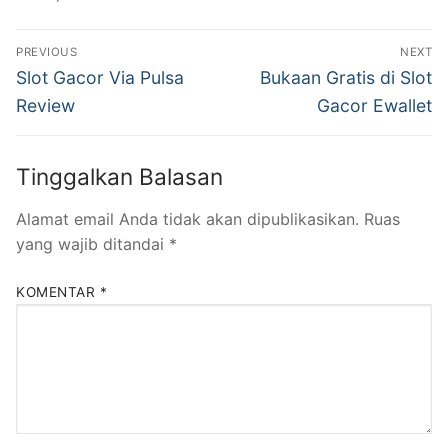
Navigasi
PREVIOUS
NEXT
pos
Previous
Next
Slot Gacor Via Pulsa
Bukaan Gratis di Slot
post:
post:
Review
Gacor Ewallet
Tinggalkan Balasan
Alamat email Anda tidak akan dipublikasikan.
Ruas
yang wajib ditandai
*
KOMENTAR
*