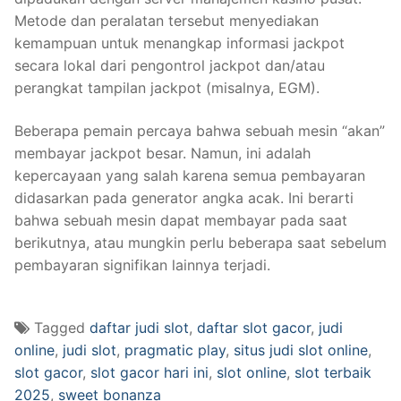
Metode dan peralatan tersebut menyediakan
kemampuan untuk menangkap informasi jackpot
secara lokal dari pengontrol jackpot dan/atau
perangkat tampilan jackpot (misalnya, EGM).
Beberapa pemain percaya bahwa sebuah mesin “akan”
membayar jackpot besar. Namun, ini adalah
kepercayaan yang salah karena semua pembayaran
didasarkan pada generator angka acak. Ini berarti
bahwa sebuah mesin dapat membayar pada saat
berikutnya, atau mungkin perlu beberapa saat sebelum
pembayaran signifikan lainnya terjadi.
Tagged
daftar judi slot
,
daftar slot gacor
,
judi
online
,
judi slot
,
pragmatic play
,
situs judi slot online
,
slot gacor
,
slot gacor hari ini
,
slot online
,
slot terbaik
2025
,
sweet bonanza