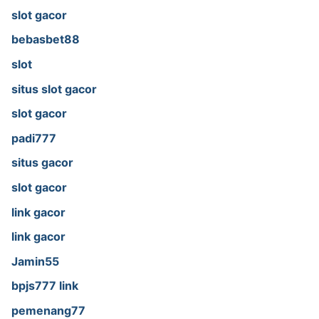
slot gacor
bebasbet88
slot
situs slot gacor
slot gacor
padi777
situs gacor
slot gacor
link gacor
link gacor
Jamin55
bpjs777 link
pemenang77