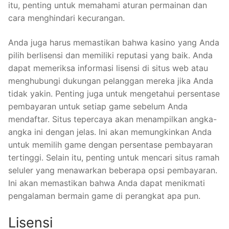
itu, penting untuk memahami aturan permainan dan
cara menghindari kecurangan.
Anda juga harus memastikan bahwa kasino yang Anda
pilih berlisensi dan memiliki reputasi yang baik. Anda
dapat memeriksa informasi lisensi di situs web atau
menghubungi dukungan pelanggan mereka jika Anda
tidak yakin. Penting juga untuk mengetahui persentase
pembayaran untuk setiap game sebelum Anda
mendaftar. Situs tepercaya akan menampilkan angka-
angka ini dengan jelas. Ini akan memungkinkan Anda
untuk memilih game dengan persentase pembayaran
tertinggi. Selain itu, penting untuk mencari situs ramah
seluler yang menawarkan beberapa opsi pembayaran.
Ini akan memastikan bahwa Anda dapat menikmati
pengalaman bermain game di perangkat apa pun.
Lisensi