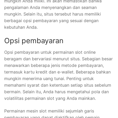
mungkin Anda miliki. Ini akan memastikan bahwa
pengalaman Anda menyenangkan dan seaman
mungkin. Selain itu, situs tersebut harus memiliki
berbagai opsi pembayaran yang sesuai dengan
kebutuhan Anda.
Opsi pembayaran
Opsi pembayaran untuk permainan slot online
beragam dan bervariasi menurut situs. Sebagian besar
menawarkan beberapa jenis metode pembayaran,
termasuk kartu kredit dan e-wallet. Beberapa bahkan
mungkin menerima uang tunai. Penting untuk
memahami syarat dan ketentuan setiap situs sebelum
bermain. Selain itu, Anda harus mengetahui pola dan
volatilitas permainan slot yang Anda mainkan.
Permainan mesin slot memiliki sejumlah garis
pembayaran yang dapat diaktifkan oleh pemain.