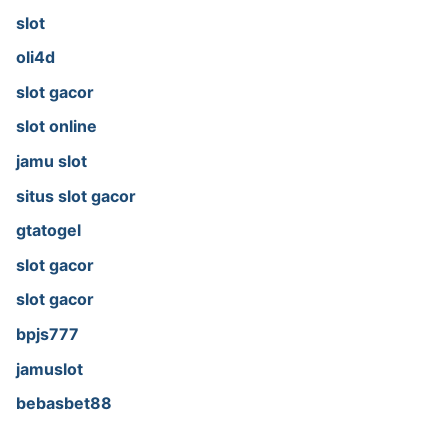
slot
oli4d
slot gacor
slot online
jamu slot
situs slot gacor
gtatogel
slot gacor
slot gacor
bpjs777
jamuslot
bebasbet88