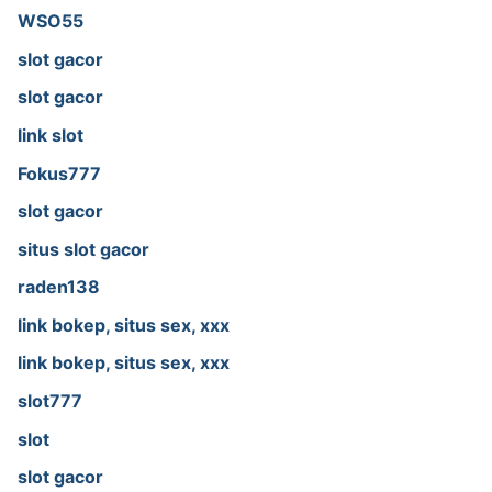
WSO55
slot gacor
slot gacor
link slot
Fokus777
slot gacor
situs slot gacor
raden138
link bokep, situs sex, xxx
link bokep, situs sex, xxx
slot777
slot
slot gacor