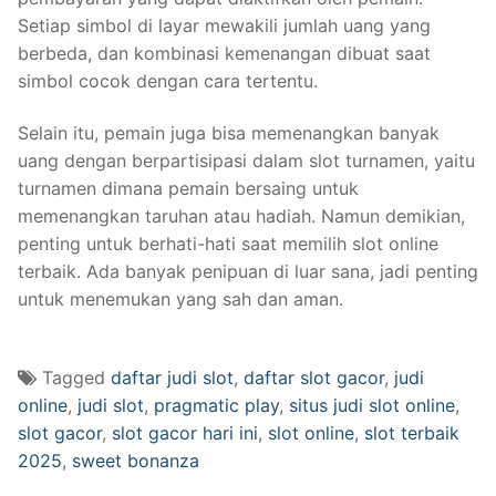
Setiap simbol di layar mewakili jumlah uang yang
berbeda, dan kombinasi kemenangan dibuat saat
simbol cocok dengan cara tertentu.
Selain itu, pemain juga bisa memenangkan banyak
uang dengan berpartisipasi dalam slot turnamen, yaitu
turnamen dimana pemain bersaing untuk
memenangkan taruhan atau hadiah. Namun demikian,
penting untuk berhati-hati saat memilih slot online
terbaik. Ada banyak penipuan di luar sana, jadi penting
untuk menemukan yang sah dan aman.
Tagged
daftar judi slot
,
daftar slot gacor
,
judi
online
,
judi slot
,
pragmatic play
,
situs judi slot online
,
slot gacor
,
slot gacor hari ini
,
slot online
,
slot terbaik
2025
,
sweet bonanza