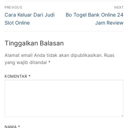
Navigasi
PREVIOUS
NEXT
pos
Previous
Next
Cara Keluar Dari Judi
Bo Togel Bank Online 24
post:
post:
Slot Online
Jam Review
Tinggalkan Balasan
Alamat email Anda tidak akan dipublikasikan.
Ruas
yang wajib ditandai
*
KOMENTAR
*
NAMA
*