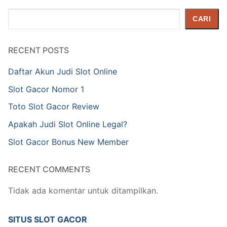
Cari
CARI
RECENT POSTS
Daftar Akun Judi Slot Online
Slot Gacor Nomor 1
Toto Slot Gacor Review
Apakah Judi Slot Online Legal?
Slot Gacor Bonus New Member
RECENT COMMENTS
Tidak ada komentar untuk ditampilkan.
SITUS SLOT GACOR