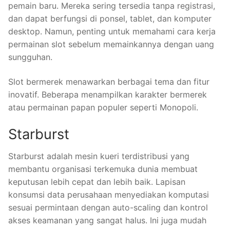
pemain baru. Mereka sering tersedia tanpa registrasi,
dan dapat berfungsi di ponsel, tablet, dan komputer
desktop. Namun, penting untuk memahami cara kerja
permainan slot sebelum memainkannya dengan uang
sungguhan.
Slot bermerek menawarkan berbagai tema dan fitur
inovatif. Beberapa menampilkan karakter bermerek
atau permainan papan populer seperti Monopoli.
Starburst
Starburst adalah mesin kueri terdistribusi yang
membantu organisasi terkemuka dunia membuat
keputusan lebih cepat dan lebih baik. Lapisan
konsumsi data perusahaan menyediakan komputasi
sesuai permintaan dengan auto-scaling dan kontrol
akses keamanan yang sangat halus. Ini juga mudah