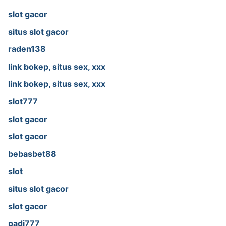
slot gacor
situs slot gacor
raden138
link bokep, situs sex, xxx
link bokep, situs sex, xxx
slot777
slot gacor
slot gacor
bebasbet88
slot
situs slot gacor
slot gacor
padi777