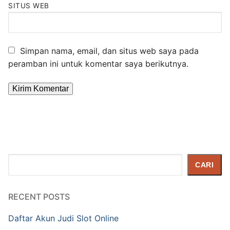
SITUS WEB
Simpan nama, email, dan situs web saya pada
peramban ini untuk komentar saya berikutnya.
Cari
CARI
RECENT POSTS
Daftar Akun Judi Slot Online