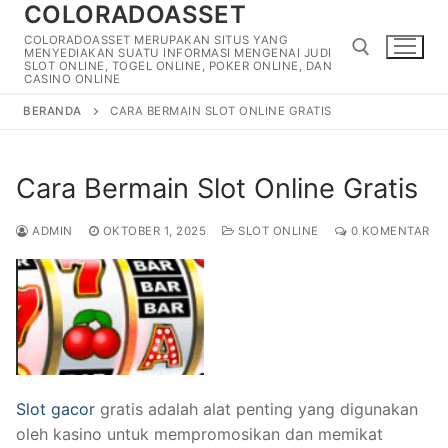
COLORADOASSET
Lompat
ke
COLORADOASSET MERUPAKAN SITUS YANG
MENYEDIAKAN SUATU INFORMASI MENGENAI JUDI
konten
SLOT ONLINE, TOGEL ONLINE, POKER ONLINE, DAN
CASINO ONLINE
BERANDA
CARA BERMAIN SLOT ONLINE GRATIS
Cari:
Cara Bermain Slot Online Gratis
ADMIN
OKTOBER 1, 2025
SLOT ONLINE
0 KOMENTAR
Slot gacor
gratis adalah alat penting yang digunakan
oleh kasino untuk mempromosikan dan memikat