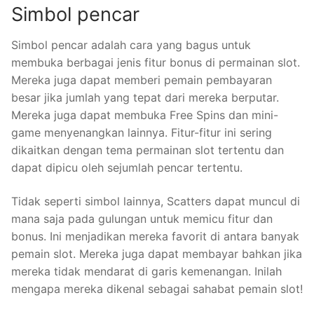
Simbol pencar
Simbol pencar adalah cara yang bagus untuk
membuka berbagai jenis fitur bonus di permainan slot.
Mereka juga dapat memberi pemain pembayaran
besar jika jumlah yang tepat dari mereka berputar.
Mereka juga dapat membuka Free Spins dan mini-
game menyenangkan lainnya. Fitur-fitur ini sering
dikaitkan dengan tema permainan slot tertentu dan
dapat dipicu oleh sejumlah pencar tertentu.
Tidak seperti simbol lainnya, Scatters dapat muncul di
mana saja pada gulungan untuk memicu fitur dan
bonus. Ini menjadikan mereka favorit di antara banyak
pemain slot. Mereka juga dapat membayar bahkan jika
mereka tidak mendarat di garis kemenangan. Inilah
mengapa mereka dikenal sebagai sahabat pemain slot!