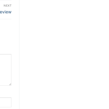
NEXT
eview