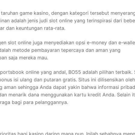
i taruhan game kasino, dengan kategori tersebut menyeran
n adalah jenis judi slot online yang terinspirasi dari beb
ar dan keuntungan rata-rata.
agen slot online juga menyediakan opsi e-money dan e-walle
i adalah metode pembayaran tepercaya dan aman yang
an saja mereka mau.
portsbook online yang andal, BO55 adalah pilihan terbaik. 
s isi ulang dan putaran gratis. Situs ini dilisensikan oleh
ng aman sehingga Anda dapat yakin bahwa informasi pribad
an menarik dana menggunakan kartu kredit Anda. Selain it
hraga bagi para pelanggannya.
ioritas bagi kasino daring mana pun. Inilah sebabnya men