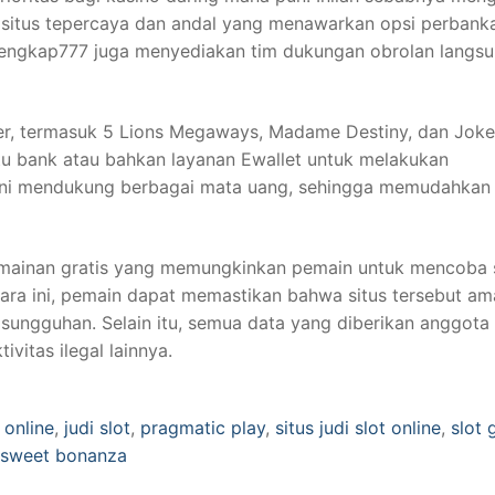
 situs tepercaya dan andal yang menawarkan opsi perbank
lengkap777 juga menyediakan tim dukungan obrolan langs
er, termasuk 5 Lions Megaways, Madame Destiny, dan Joker
u bank atau bahkan layanan Ewallet untuk melakukan
eb ini mendukung berbagai mata uang, sehingga memudahkan
rmainan gratis yang memungkinkan pemain untuk mencoba 
ra ini, pemain dapat memastikan bahwa situs tersebut am
ungguhan. Selain itu, semua data yang diberikan anggota 
vitas ilegal lainnya.
 online
,
judi slot
,
pragmatic play
,
situs judi slot online
,
slot 
sweet bonanza