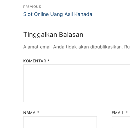
Navigasi
PREVIOUS
Previous
pos
Slot Online Uang Asli Kanada
post:
Tinggalkan Balasan
Alamat email Anda tidak akan dipublikasikan.
Ru
KOMENTAR
*
NAMA
*
EMAIL
*