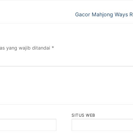
Next
Gacor Mahjong Ways R
post:
as yang wajib ditandai
*
SITUS WEB