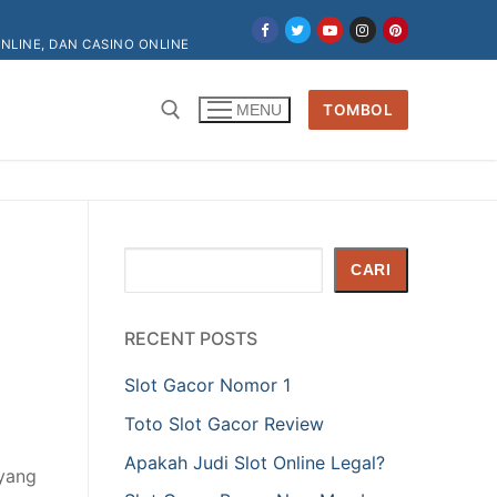
NLINE, DAN CASINO ONLINE
TOMBOL
MENU
Cari
CARI
RECENT POSTS
Slot Gacor Nomor 1
Toto Slot Gacor Review
Apakah Judi Slot Online Legal?
 yang