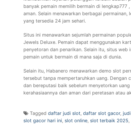
banyak pemain memilih bermain di lengkap777 ,
aman. Selain menawarkan berbagai permainan, 
yang tersedia 24 jam sehari.
Situs ini menawarkan sejumlah permainan popul
Jewels Deluxe. Pemain dapat menggunakan kart
penyetoran dan penarikan. Selain itu, situs w
pemain untuk bermain di mana saja di dunia.
Selain itu, Habanero menawarkan demo slot pe
tersebut tanpa mempertaruhkan uang. Dengan ca
dan bereputasi baik sebelum menyetorkan uang s
kerahasiaannya dan aman dari peretasan atau akti
Tagged
daftar judi slot
,
daftar slot gacor
,
judi
slot gacor hari ini
,
slot online
,
slot terbaik 2025
,