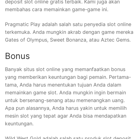
deposit slot online gratis terbaik.
Kami juga akan
membahas cara memainkan game-game ini.
Pragmatic Play adalah salah satu penyedia slot online
terkemuka.
Anda mungkin akrab dengan game mereka
Gates of Olympus, Sweet Bonanza, atau Aztec Gems.
Bonus
Banyak situs slot online yang memanfaatkan bonus
yang memberikan keuntungan bagi pemain. Pertama-
tama, Anda harus menentukan tujuan Anda dalam
memainkan game slot. Anda mungkin ingin bermain
untuk bersenang-senang atau memenangkan uang.
Apa pun alasannya, Anda harus yakin untuk memilih
mesin slot yang tepat agar Anda bisa mendapatkan
keuntungan.
Wild West Gold adalah salah satu produk slot deposit