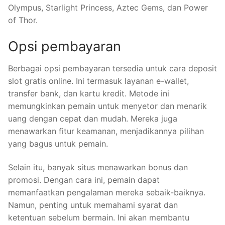
Olympus, Starlight Princess, Aztec Gems, dan Power
of Thor.
Opsi pembayaran
Berbagai opsi pembayaran tersedia untuk cara deposit
slot gratis online.
Ini termasuk layanan e-wallet,
transfer bank, dan kartu kredit.
Metode ini
memungkinkan pemain untuk menyetor dan menarik
uang dengan cepat dan mudah.
Mereka juga
menawarkan fitur keamanan, menjadikannya pilihan
yang bagus untuk pemain.
Selain itu, banyak situs menawarkan bonus dan
promosi.
Dengan cara ini, pemain dapat
memanfaatkan pengalaman mereka sebaik-baiknya.
Namun, penting untuk memahami syarat dan
ketentuan sebelum bermain.
Ini akan membantu