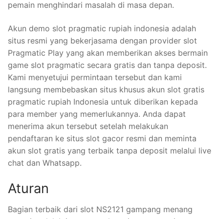
pemain menghindari masalah di masa depan.
Akun demo slot pragmatic rupiah indonesia adalah
situs resmi yang bekerjasama dengan provider slot
Pragmatic Play yang akan memberikan akses bermain
game slot pragmatic secara gratis dan tanpa deposit.
Kami menyetujui permintaan tersebut dan kami
langsung membebaskan situs khusus akun slot gratis
pragmatic rupiah Indonesia untuk diberikan kepada
para member yang memerlukannya. Anda dapat
menerima akun tersebut setelah melakukan
pendaftaran ke situs slot gacor resmi dan meminta
akun slot gratis yang terbaik tanpa deposit melalui live
chat dan Whatsapp.
Aturan
Bagian terbaik dari slot NS2121 gampang menang