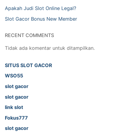
Apakah Judi Slot Online Legal?
Slot Gacor Bonus New Member
RECENT COMMENTS
Tidak ada komentar untuk ditampilkan.
SITUS SLOT GACOR
WSO55
slot gacor
slot gacor
link slot
Fokus777
slot gacor