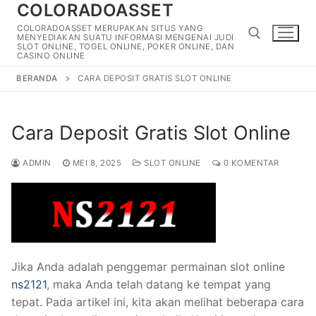
COLORADOASSET
Lompat
ke
COLORADOASSET MERUPAKAN SITUS YANG
MENYEDIAKAN SUATU INFORMASI MENGENAI JUDI
konten
SLOT ONLINE, TOGEL ONLINE, POKER ONLINE, DAN
CASINO ONLINE
BERANDA
CARA DEPOSIT GRATIS SLOT ONLINE
Cari:
Cara Deposit Gratis Slot Online
ADMIN
MEI 8, 2025
SLOT ONLINE
0 KOMENTAR
Jika Anda adalah penggemar permainan slot online
ns2121
, maka Anda telah datang ke tempat yang
tepat.
Pada artikel ini, kita akan melihat beberapa cara