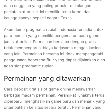
dana unggulan yang paling populer di kalangan
pecinta slot online. Ini memiliki tema koboi dan
keunggulannya seperti negara Texas.
Akun demo pragmatic rupiah indonesia tersedia untuk
para pemain yang memiliki pengemaran pada game
judi slot online. Permainan bersama dengan gratis
tidak mempengaruhi biaya kerjasama dengan kasino
yang lain. Permainan bersama ini tidak mempengaruhi
penggunaan beberapa fitur yang dapat dijalankan oleh
agen slot pragmatic rupiah.
Permainan yang ditawarkan
Cara deposit gratis slot game online menawarkan
berbagai macam permainan.
Perangkat lunaknya terus
diperbarui, menghasilkan game baru dan menarik yang
ditambahkan ke situs secara teratur.
Permainan yang