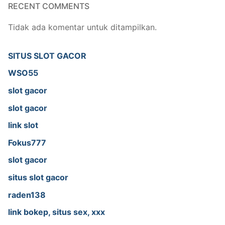
RECENT COMMENTS
Tidak ada komentar untuk ditampilkan.
SITUS SLOT GACOR
WSO55
slot gacor
slot gacor
link slot
Fokus777
slot gacor
situs slot gacor
raden138
link bokep, situs sex, xxx