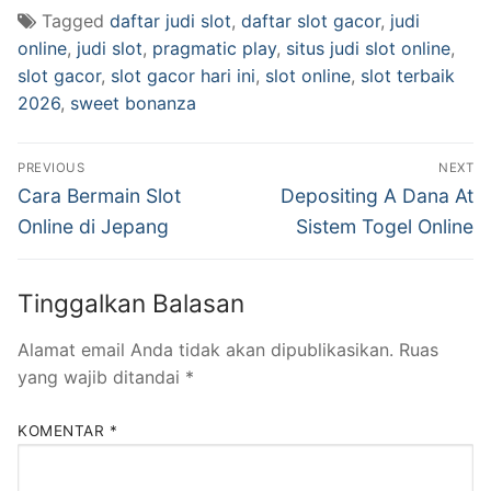
Tagged
daftar judi slot
,
daftar slot gacor
,
judi
online
,
judi slot
,
pragmatic play
,
situs judi slot online
,
slot gacor
,
slot gacor hari ini
,
slot online
,
slot terbaik
2026
,
sweet bonanza
Navigasi
PREVIOUS
NEXT
pos
Previous
Next
Cara Bermain Slot
Depositing A Dana At
post:
post:
Online di Jepang
Sistem Togel Online
Tinggalkan Balasan
Alamat email Anda tidak akan dipublikasikan.
Ruas
yang wajib ditandai
*
KOMENTAR
*