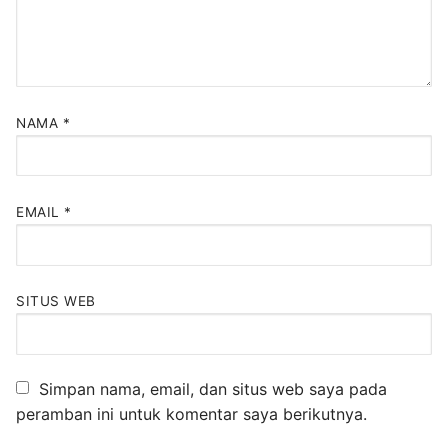
NAMA
*
EMAIL
*
SITUS WEB
Simpan nama, email, dan situs web saya pada
peramban ini untuk komentar saya berikutnya.