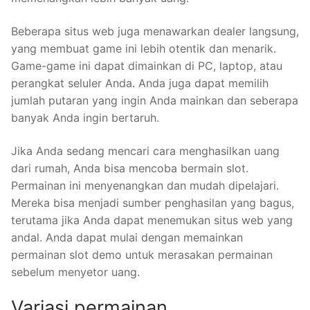
Beberapa situs web juga menawarkan dealer langsung,
yang membuat game ini lebih otentik dan menarik.
Game-game ini dapat dimainkan di PC, laptop, atau
perangkat seluler Anda. Anda juga dapat memilih
jumlah putaran yang ingin Anda mainkan dan seberapa
banyak Anda ingin bertaruh.
Jika Anda sedang mencari cara menghasilkan uang
dari rumah, Anda bisa mencoba bermain slot.
Permainan ini menyenangkan dan mudah dipelajari.
Mereka bisa menjadi sumber penghasilan yang bagus,
terutama jika Anda dapat menemukan situs web yang
andal. Anda dapat mulai dengan memainkan
permainan slot demo untuk merasakan permainan
sebelum menyetor uang.
Variasi permainan