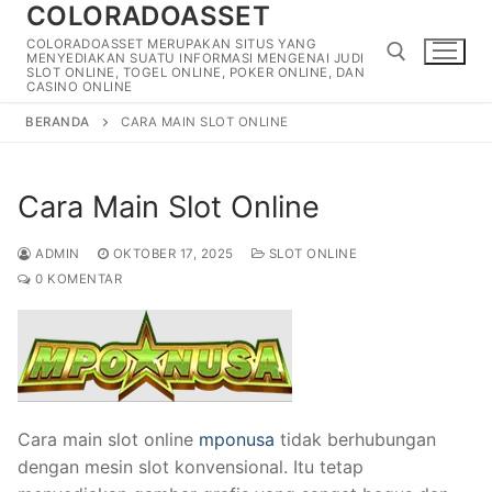
COLORADOASSET
Lompat
ke
COLORADOASSET MERUPAKAN SITUS YANG
MENYEDIAKAN SUATU INFORMASI MENGENAI JUDI
konten
SLOT ONLINE, TOGEL ONLINE, POKER ONLINE, DAN
CASINO ONLINE
BERANDA
CARA MAIN SLOT ONLINE
Cari:
Cara Main Slot Online
ADMIN
OKTOBER 17, 2025
SLOT ONLINE
0 KOMENTAR
Cara main slot online
mponusa
tidak berhubungan
dengan mesin slot konvensional. Itu tetap