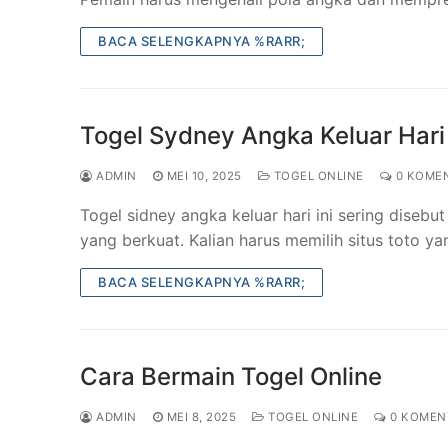
BACA SELENGKAPNYA %RARR;
Togel Sydney Angka Keluar Hari 
ADMIN
MEI 10, 2025
TOGEL ONLINE
0 KOME
Togel sidney angka keluar hari ini sering disebu
yang berkuat. Kalian harus memilih situs toto y
BACA SELENGKAPNYA %RARR;
Cara Bermain Togel Online
ADMIN
MEI 8, 2025
TOGEL ONLINE
0 KOMEN