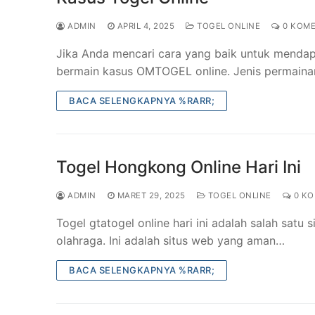
ADMIN
APRIL 4, 2025
TOGEL ONLINE
0 KOME
Jika Anda mencari cara yang baik untuk mend
bermain kasus OMTOGEL online. Jenis permainan
BACA SELENGKAPNYA %RARR;
Togel Hongkong Online Hari Ini
ADMIN
MARET 29, 2025
TOGEL ONLINE
0 KO
Togel gtatogel online hari ini adalah salah satu
olahraga. Ini adalah situs web yang aman…
BACA SELENGKAPNYA %RARR;