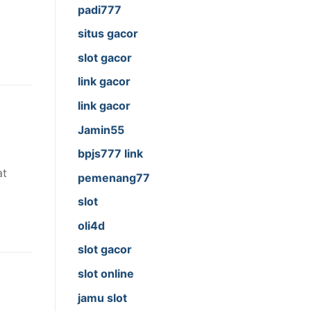
padi777
situs gacor
slot gacor
link gacor
link gacor
Jamin55
bpjs777 link
at
pemenang77
slot
oli4d
slot gacor
slot online
jamu slot