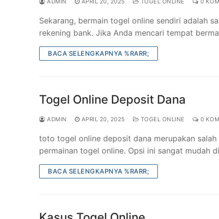
ADMIN
APRIL 20, 2025
TOGEL ONLINE
0 KOM
Sekarang, bermain togel online sendiri adalah s
rekening bank. Jika Anda mencari tempat berma
BACA SELENGKAPNYA %RARR;
Togel Online Deposit Dana
ADMIN
APRIL 20, 2025
TOGEL ONLINE
0 KOM
toto togel online deposit dana merupakan salah
permainan togel online. Opsi ini sangat muda
BACA SELENGKAPNYA %RARR;
Kasus Togel Online