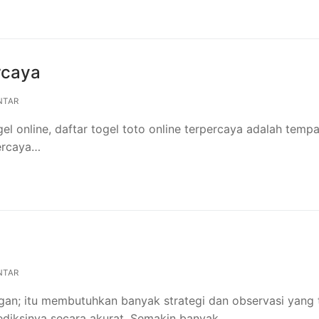
rcaya
NTAR
el online, daftar togel toto online terpercaya adalah tempa
percaya…
NTAR
an; itu membutuhkan banyak strategi dan observasi yang 
diksinya secara akurat. Semakin banyak…