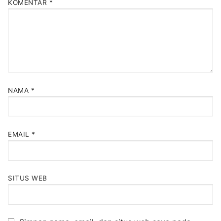
KOMENTAR
*
NAMA
*
EMAIL
*
SITUS WEB