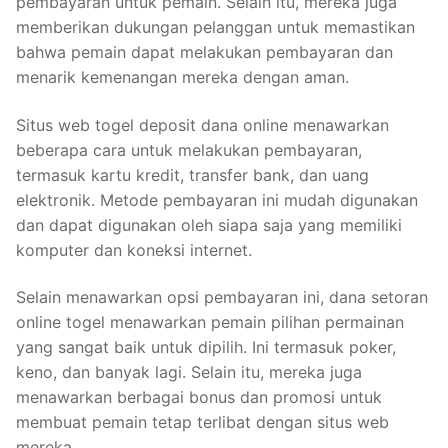
pembayaran untuk pemain. Selain itu, mereka juga
memberikan dukungan pelanggan untuk memastikan
bahwa pemain dapat melakukan pembayaran dan
menarik kemenangan mereka dengan aman.
Situs web togel deposit dana online menawarkan
beberapa cara untuk melakukan pembayaran,
termasuk kartu kredit, transfer bank, dan uang
elektronik. Metode pembayaran ini mudah digunakan
dan dapat digunakan oleh siapa saja yang memiliki
komputer dan koneksi internet.
Selain menawarkan opsi pembayaran ini, dana setoran
online togel menawarkan pemain pilihan permainan
yang sangat baik untuk dipilih. Ini termasuk poker,
keno, dan banyak lagi. Selain itu, mereka juga
menawarkan berbagai bonus dan promosi untuk
membuat pemain tetap terlibat dengan situs web
mereka.