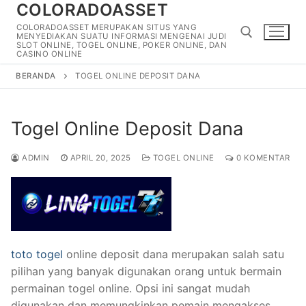
COLORADOASSET
Lompat
ke
COLORADOASSET MERUPAKAN SITUS YANG
MENYEDIAKAN SUATU INFORMASI MENGENAI JUDI
konten
SLOT ONLINE, TOGEL ONLINE, POKER ONLINE, DAN
CASINO ONLINE
BERANDA
TOGEL ONLINE DEPOSIT DANA
Cari:
Togel Online Deposit Dana
ADMIN
APRIL 20, 2025
TOGEL ONLINE
0 KOMENTAR
toto togel
online deposit dana merupakan salah satu
pilihan yang banyak digunakan orang untuk bermain
permainan togel online. Opsi ini sangat mudah
digunakan dan memungkinkan pemain mengakses