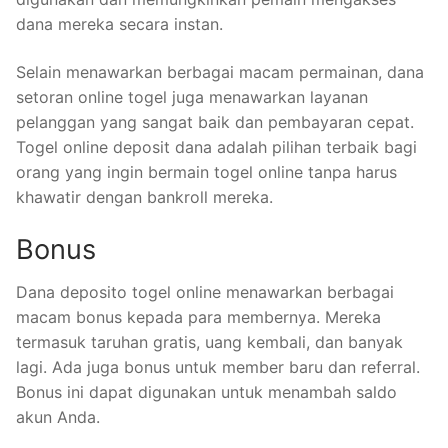
dana mereka secara instan.
Selain menawarkan berbagai macam permainan, dana
setoran online togel juga menawarkan layanan
pelanggan yang sangat baik dan pembayaran cepat.
Togel online deposit dana adalah pilihan terbaik bagi
orang yang ingin bermain togel online tanpa harus
khawatir dengan bankroll mereka.
Bonus
Dana deposito togel online menawarkan berbagai
macam bonus kepada para membernya. Mereka
termasuk taruhan gratis, uang kembali, dan banyak
lagi. Ada juga bonus untuk member baru dan referral.
Bonus ini dapat digunakan untuk menambah saldo
akun Anda.