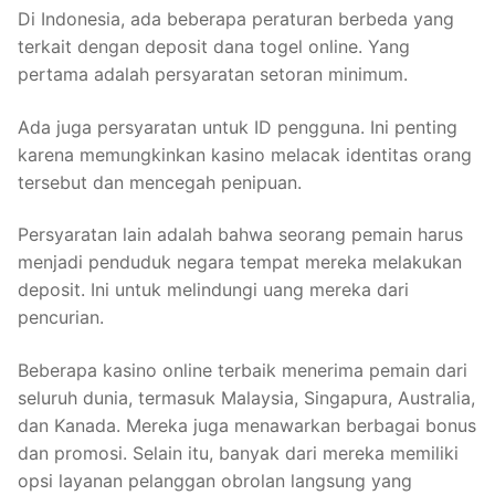
Di Indonesia, ada beberapa peraturan berbeda yang
terkait dengan deposit dana togel online. Yang
pertama adalah persyaratan setoran minimum.
Ada juga persyaratan untuk ID pengguna. Ini penting
karena memungkinkan kasino melacak identitas orang
tersebut dan mencegah penipuan.
Persyaratan lain adalah bahwa seorang pemain harus
menjadi penduduk negara tempat mereka melakukan
deposit. Ini untuk melindungi uang mereka dari
pencurian.
Beberapa kasino online terbaik menerima pemain dari
seluruh dunia, termasuk Malaysia, Singapura, Australia,
dan Kanada. Mereka juga menawarkan berbagai bonus
dan promosi. Selain itu, banyak dari mereka memiliki
opsi layanan pelanggan obrolan langsung yang