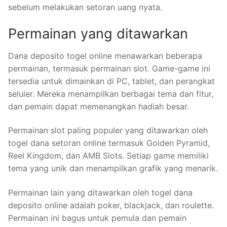
sebelum melakukan setoran uang nyata.
Permainan yang ditawarkan
Dana deposito togel online menawarkan beberapa
permainan, termasuk permainan slot. Game-game ini
tersedia untuk dimainkan di PC, tablet, dan perangkat
seluler. Mereka menampilkan berbagai tema dan fitur,
dan pemain dapat memenangkan hadiah besar.
Permainan slot paling populer yang ditawarkan oleh
togel dana setoran online termasuk Golden Pyramid,
Reel Kingdom, dan AMB Slots. Setiap game memiliki
tema yang unik dan menampilkan grafik yang menarik.
Permainan lain yang ditawarkan oleh togel dana
deposito online adalah poker, blackjack, dan roulette.
Permainan ini bagus untuk pemula dan pemain