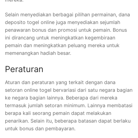
Selain menyediakan berbagai pilihan permainan, dana
deposito togel online juga menyediakan sejumlah
penawaran bonus dan promosi untuk pemain. Bonus
ini dirancang untuk meningkatkan kegembiraan
pemain dan meningkatkan peluang mereka untuk
memenangkan hadiah besar.
Peraturan
Aturan dan peraturan yang terkait dengan dana
setoran online togel bervariasi dari satu negara bagian
ke negara bagian lainnya. Beberapa dari mereka
termasuk jumlah setoran minimum. Lainnya membatasi
berapa kali seorang pemain dapat melakukan
penarikan. Selain itu, beberapa batasan dapat berlaku
untuk bonus dan pembayaran.