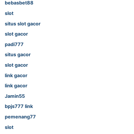
bebasbet88
slot
situs slot gacor
slot gacor
padi777
situs gacor
slot gacor
link gacor
link gacor
Jamin55
bpjs777 link
pemenang77
slot