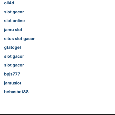
oli4d
slot gacor
slot online
jamu slot
situs slot gacor
gtatogel
slot gacor
slot gacor
bpjs777
jamuslot
bebasbet88