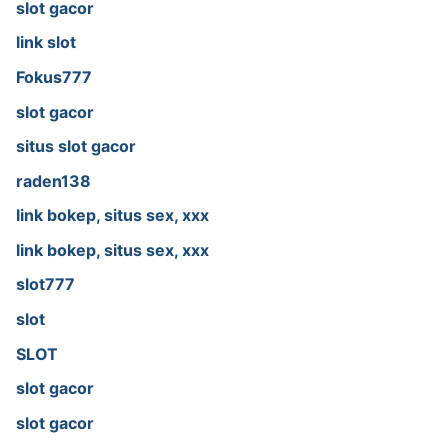
slot gacor
link slot
Fokus777
slot gacor
situs slot gacor
raden138
link bokep, situs sex, xxx
link bokep, situs sex, xxx
slot777
slot
SLOT
slot gacor
slot gacor