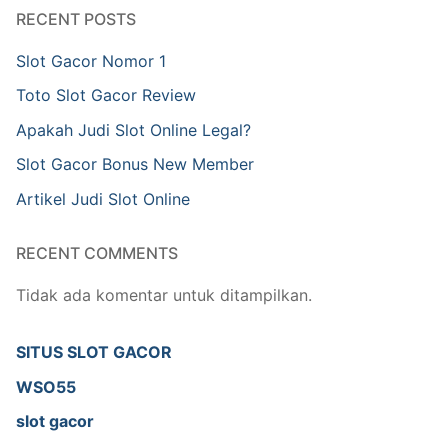
RECENT POSTS
Slot Gacor Nomor 1
Toto Slot Gacor Review
Apakah Judi Slot Online Legal?
Slot Gacor Bonus New Member
Artikel Judi Slot Online
RECENT COMMENTS
Tidak ada komentar untuk ditampilkan.
SITUS SLOT GACOR
WSO55
slot gacor