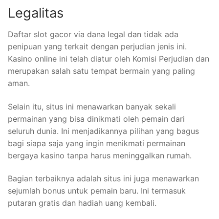
Legalitas
Daftar slot gacor via dana legal dan tidak ada
penipuan yang terkait dengan perjudian jenis ini.
Kasino online ini telah diatur oleh Komisi Perjudian dan
merupakan salah satu tempat bermain yang paling
aman.
Selain itu, situs ini menawarkan banyak sekali
permainan yang bisa dinikmati oleh pemain dari
seluruh dunia. Ini menjadikannya pilihan yang bagus
bagi siapa saja yang ingin menikmati permainan
bergaya kasino tanpa harus meninggalkan rumah.
Bagian terbaiknya adalah situs ini juga menawarkan
sejumlah bonus untuk pemain baru. Ini termasuk
putaran gratis dan hadiah uang kembali.