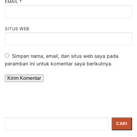
EMAIL
*
SITUS WEB
Simpan nama, email, dan situs web saya pada
peramban ini untuk komentar saya berikutnya.
Cari
CARI