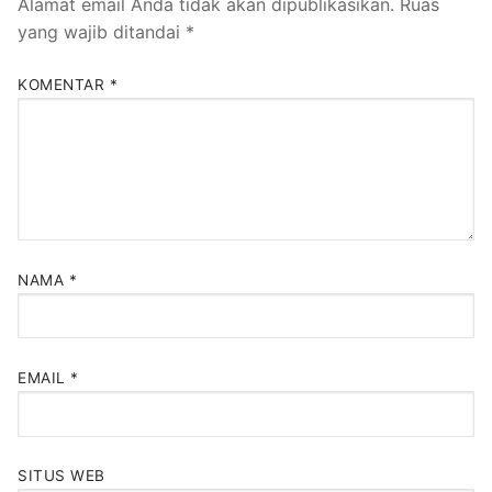
Alamat email Anda tidak akan dipublikasikan.
Ruas
yang wajib ditandai
*
KOMENTAR
*
NAMA
*
EMAIL
*
SITUS WEB