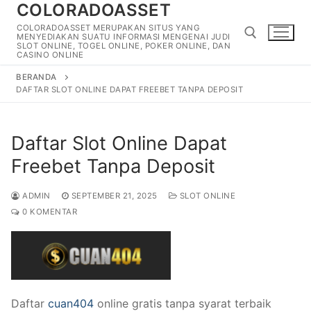
COLORADOASSET
Lompat
ke
COLORADOASSET MERUPAKAN SITUS YANG
MENYEDIAKAN SUATU INFORMASI MENGENAI JUDI
konten
SLOT ONLINE, TOGEL ONLINE, POKER ONLINE, DAN
CASINO ONLINE
BERANDA
Cari:
DAFTAR SLOT ONLINE DAPAT FREEBET TANPA DEPOSIT
Daftar Slot Online Dapat
Freebet Tanpa Deposit
ADMIN
SEPTEMBER 21, 2025
SLOT ONLINE
0 KOMENTAR
Daftar
cuan404
online gratis tanpa syarat terbaik