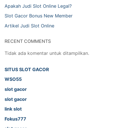
Apakah Judi Slot Online Legal?
Slot Gacor Bonus New Member
Artikel Judi Slot Online
RECENT COMMENTS
Tidak ada komentar untuk ditampilkan.
SITUS SLOT GACOR
WSO55
slot gacor
slot gacor
link slot
Fokus777