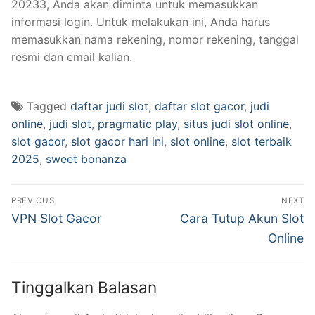
20233, Anda akan diminta untuk memasukkan
informasi login. Untuk melakukan ini, Anda harus
memasukkan nama rekening, nomor rekening, tanggal
resmi dan email kalian.
Tagged
daftar judi slot
,
daftar slot gacor
,
judi
online
,
judi slot
,
pragmatic play
,
situs judi slot online
,
slot gacor
,
slot gacor hari ini
,
slot online
,
slot terbaik
2025
,
sweet bonanza
Navigasi
PREVIOUS
NEXT
pos
Previous
Next
VPN Slot Gacor
Cara Tutup Akun Slot
post:
post:
Online
Tinggalkan Balasan