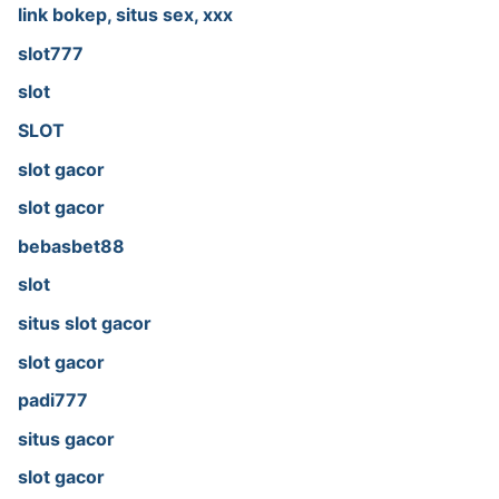
link bokep, situs sex, xxx
slot777
slot
SLOT
slot gacor
slot gacor
bebasbet88
slot
situs slot gacor
slot gacor
padi777
situs gacor
slot gacor