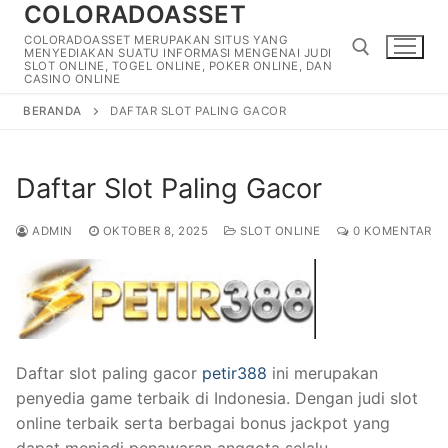
COLORADOASSET
Lompat
ke
COLORADOASSET MERUPAKAN SITUS YANG
MENYEDIAKAN SUATU INFORMASI MENGENAI JUDI
konten
SLOT ONLINE, TOGEL ONLINE, POKER ONLINE, DAN
CASINO ONLINE
BERANDA
DAFTAR SLOT PALING GACOR
Cari:
Daftar Slot Paling Gacor
ADMIN
OKTOBER 8, 2025
SLOT ONLINE
0 KOMENTAR
Daftar slot paling gacor
petir388
ini merupakan
penyedia game terbaik di Indonesia. Dengan judi slot
online terbaik serta berbagai bonus jackpot yang