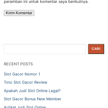
peramban ini untuk komentar saya berikutnya.
Cari
CARI
RECENT POSTS
Slot Gacor Nomor 1
Toto Slot Gacor Review
Apakah Judi Slot Online Legal?
Slot Gacor Bonus New Member
Artikel Judi Slot Online