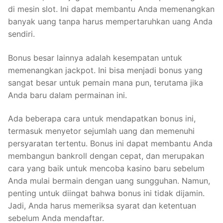
di mesin slot. Ini dapat membantu Anda memenangkan
banyak uang tanpa harus mempertaruhkan uang Anda
sendiri.
Bonus besar lainnya adalah kesempatan untuk
memenangkan jackpot. Ini bisa menjadi bonus yang
sangat besar untuk pemain mana pun, terutama jika
Anda baru dalam permainan ini.
Ada beberapa cara untuk mendapatkan bonus ini,
termasuk menyetor sejumlah uang dan memenuhi
persyaratan tertentu. Bonus ini dapat membantu Anda
membangun bankroll dengan cepat, dan merupakan
cara yang baik untuk mencoba kasino baru sebelum
Anda mulai bermain dengan uang sungguhan. Namun,
penting untuk diingat bahwa bonus ini tidak dijamin.
Jadi, Anda harus memeriksa syarat dan ketentuan
sebelum Anda mendaftar.