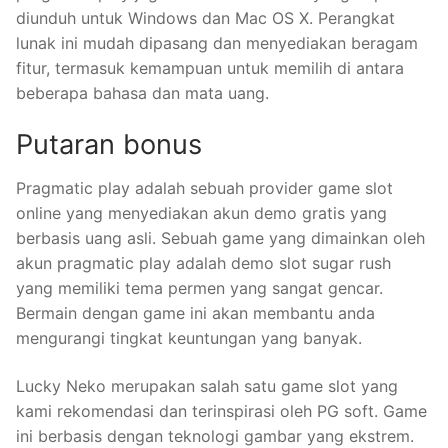
diunduh untuk Windows dan Mac OS X. Perangkat
lunak ini mudah dipasang dan menyediakan beragam
fitur, termasuk kemampuan untuk memilih di antara
beberapa bahasa dan mata uang.
Putaran bonus
Pragmatic play adalah sebuah provider game slot
online yang menyediakan akun demo gratis yang
berbasis uang asli. Sebuah game yang dimainkan oleh
akun pragmatic play adalah demo slot sugar rush
yang memiliki tema permen yang sangat gencar.
Bermain dengan game ini akan membantu anda
mengurangi tingkat keuntungan yang banyak.
Lucky Neko merupakan salah satu game slot yang
kami rekomendasi dan terinspirasi oleh PG soft. Game
ini berbasis dengan teknologi gambar yang ekstrem.