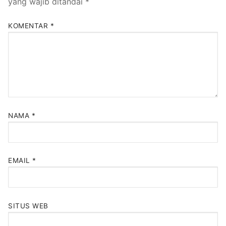
yang wajib ditandai
*
KOMENTAR
*
NAMA
*
EMAIL
*
SITUS WEB