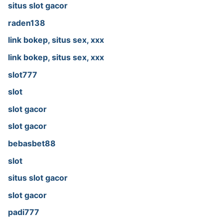
situs slot gacor
raden138
link bokep, situs sex, xxx
link bokep, situs sex, xxx
slot777
slot
slot gacor
slot gacor
bebasbet88
slot
situs slot gacor
slot gacor
padi777