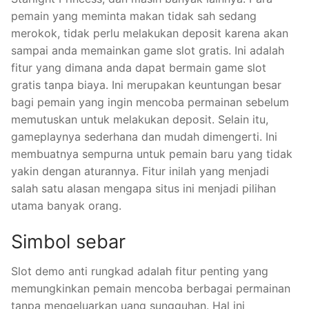
pemain yang meminta makan tidak sah sedang
merokok, tidak perlu melakukan deposit karena akan
sampai anda memainkan game slot gratis. Ini adalah
fitur yang dimana anda dapat bermain game slot
gratis tanpa biaya. Ini merupakan keuntungan besar
bagi pemain yang ingin mencoba permainan sebelum
memutuskan untuk melakukan deposit. Selain itu,
gameplaynya sederhana dan mudah dimengerti. Ini
membuatnya sempurna untuk pemain baru yang tidak
yakin dengan aturannya. Fitur inilah yang menjadi
salah satu alasan mengapa situs ini menjadi pilihan
utama banyak orang.
Simbol sebar
Slot demo anti rungkad adalah fitur penting yang
memungkinkan pemain mencoba berbagai permainan
tanpa mengeluarkan uang sungguhan. Hal ini