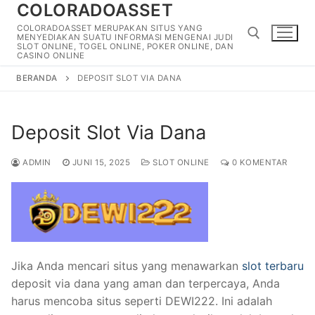
COLORADOASSET
Lompat
ke
COLORADOASSET MERUPAKAN SITUS YANG
MENYEDIAKAN SUATU INFORMASI MENGENAI JUDI
konten
SLOT ONLINE, TOGEL ONLINE, POKER ONLINE, DAN
CASINO ONLINE
BERANDA
DEPOSIT SLOT VIA DANA
Cari:
Deposit Slot Via Dana
ADMIN
JUNI 15, 2025
SLOT ONLINE
0 KOMENTAR
Jika Anda mencari situs yang menawarkan
slot terbaru
deposit via dana yang aman dan terpercaya, Anda
harus mencoba situs seperti DEWI222. Ini adalah