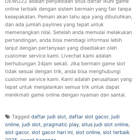
DEWI222 adalah penyediaan situs daftar ikuni game
online terbaik dengan sistem bermain yang fair tanpa
kesepakatan. Pemain akan tahu apa yang dibutuhkan,
dan ada jumlah paylines yang tepat untuk
memenangkan nilai. Setelah anda memulai melakukan
pertandingan, anda bisa membagi informasi lebih
lanjut dengan pertanyaan yang disediakan oleh
customer service kami. Livechat kami adalah
berhubungan 24jam sekali. Jika bermain game slot
tidak sesuai dengan trik, anda bisa menghubungi
customer service kami. Kami adalah perusahaan yang
tepat untuk menjalankan semua trik untuk dapat
menikmati game online dengan nyaman dan santai.
Tagged
daftar judi slot
,
daftar slot gacor
,
judi
online
,
judi slot
,
pragmatic play
,
situs judi slot online
,
slot gacor
,
slot gacor hari ini
,
slot online
,
slot terbaik