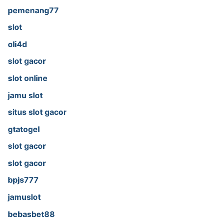
pemenang77
slot
oli4d
slot gacor
slot online
jamu slot
situs slot gacor
gtatogel
slot gacor
slot gacor
bpjs777
jamuslot
bebasbet88