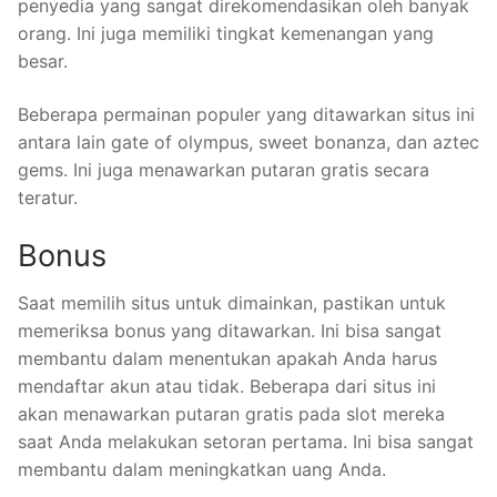
penyedia yang sangat direkomendasikan oleh banyak
orang. Ini juga memiliki tingkat kemenangan yang
besar.
Beberapa permainan populer yang ditawarkan situs ini
antara lain gate of olympus, sweet bonanza, dan aztec
gems. Ini juga menawarkan putaran gratis secara
teratur.
Bonus
Saat memilih situs untuk dimainkan, pastikan untuk
memeriksa bonus yang ditawarkan. Ini bisa sangat
membantu dalam menentukan apakah Anda harus
mendaftar akun atau tidak. Beberapa dari situs ini
akan menawarkan putaran gratis pada slot mereka
saat Anda melakukan setoran pertama. Ini bisa sangat
membantu dalam meningkatkan uang Anda.