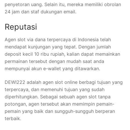
penyetoran uang. Selain itu, mereka memiliki obrolan
24 jam dan staf dukungan email.
Reputasi
Agen slot via dana terpercaya di Indonesia telah
mendapat kunjungan yang tepat. Dengan jumlah
deposit kecil 10 ribu rupiah, kalian dapat memainkan
permainan tersebut dengan mudah saat anda
mempunyai akun e-wallet yang ditawarkan.
DEWI222 adalah agen slot online berbagi tujuan yang
terpercaya, dan memenuhi tujuan yang sudah
diperhitungkan. Sebagai sebuah agen slot tanpa
potongan, agen tersebut akan memimpin pemain-
pemain yang baik dan sungguh-sungguh berperan
terbaik.