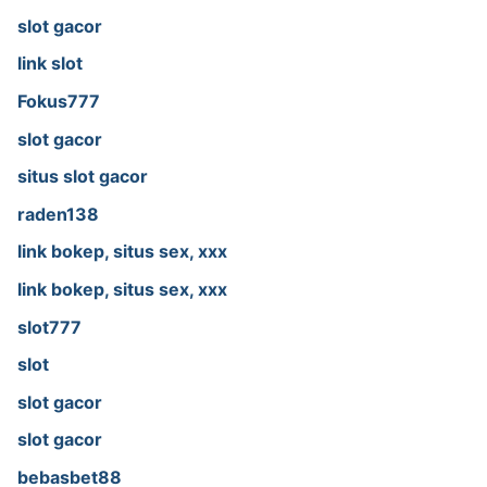
slot gacor
link slot
Fokus777
slot gacor
situs slot gacor
raden138
link bokep, situs sex, xxx
link bokep, situs sex, xxx
slot777
slot
slot gacor
slot gacor
bebasbet88