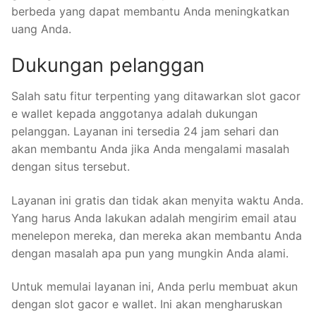
berbeda yang dapat membantu Anda meningkatkan
uang Anda.
Dukungan pelanggan
Salah satu fitur terpenting yang ditawarkan slot gacor
e wallet kepada anggotanya adalah dukungan
pelanggan. Layanan ini tersedia 24 jam sehari dan
akan membantu Anda jika Anda mengalami masalah
dengan situs tersebut.
Layanan ini gratis dan tidak akan menyita waktu Anda.
Yang harus Anda lakukan adalah mengirim email atau
menelepon mereka, dan mereka akan membantu Anda
dengan masalah apa pun yang mungkin Anda alami.
Untuk memulai layanan ini, Anda perlu membuat akun
dengan slot gacor e wallet. Ini akan mengharuskan