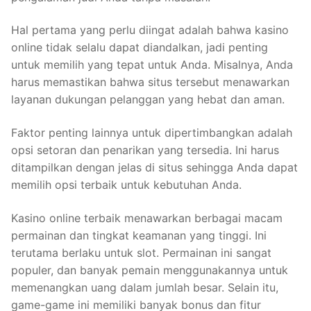
Hal pertama yang perlu diingat adalah bahwa kasino
online tidak selalu dapat diandalkan, jadi penting
untuk memilih yang tepat untuk Anda. Misalnya, Anda
harus memastikan bahwa situs tersebut menawarkan
layanan dukungan pelanggan yang hebat dan aman.
Faktor penting lainnya untuk dipertimbangkan adalah
opsi setoran dan penarikan yang tersedia. Ini harus
ditampilkan dengan jelas di situs sehingga Anda dapat
memilih opsi terbaik untuk kebutuhan Anda.
Kasino online terbaik menawarkan berbagai macam
permainan dan tingkat keamanan yang tinggi. Ini
terutama berlaku untuk slot. Permainan ini sangat
populer, dan banyak pemain menggunakannya untuk
memenangkan uang dalam jumlah besar. Selain itu,
game-game ini memiliki banyak bonus dan fitur