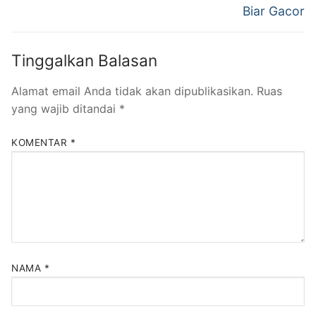
post:
post:
Biar Gacor
Tinggalkan Balasan
Alamat email Anda tidak akan dipublikasikan.
Ruas
yang wajib ditandai
*
KOMENTAR
*
NAMA
*