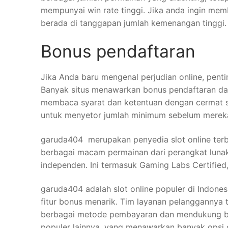
mempunyai win rate tinggi. Jika anda ingin mem
berada di tanggapan jumlah kemenangan tinggi.
Bonus pendaftaran
Jika Anda baru mengenal perjudian online, pen
Banyak situs menawarkan bonus pendaftaran da
membaca syarat dan ketentuan dengan cermat s
untuk menyetor jumlah minimum sebelum merek
garuda404 merupakan penyedia slot online terb
berbagai macam permainan dari perangkat lunak
independen. Ini termasuk Gaming Labs Certifie
garuda404 adalah slot online populer di Indone
fitur bonus menarik. Tim layanan pelanggannya t
berbagai metode pembayaran dan mendukung b
populer lainnya, yang menawarkan banyak opsi d