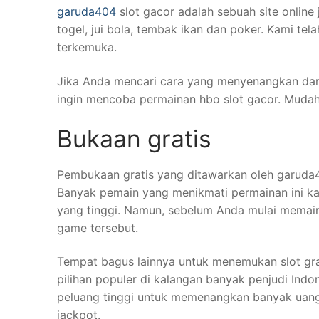
garuda404
slot gacor adalah sebuah site online 
togel, jui bola, tembak ikan dan poker. Kami t
terkemuka.
Jika Anda mencari cara yang menyenangkan da
ingin mencoba permainan hbo slot gacor. Muda
Bukaan gratis
Pembukaan gratis yang ditawarkan oleh garuda4
Banyak pemain yang menikmati permainan ini k
yang tinggi. Namun, sebelum Anda mulai memai
game tersebut.
Tempat bagus lainnya untuk menemukan slot grat
pilihan populer di kalangan banyak penjudi Ind
peluang tinggi untuk memenangkan banyak uang. 
jackpot.