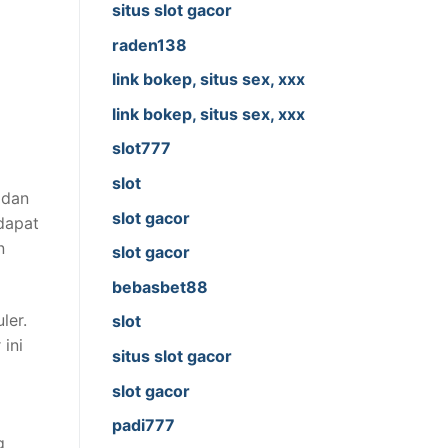
situs slot gacor
raden138
link bokep, situs sex, xxx
link bokep, situs sex, xxx
slot777
slot
 dan
slot gacor
dapat
n
slot gacor
bebasbet88
ler.
slot
ini
situs slot gacor
slot gacor
padi777
g