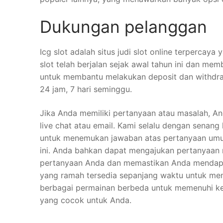
Dukungan pelanggan
Icg slot adalah situs judi slot online terpercaya
slot telah berjalan sejak awal tahun ini dan me
untuk membantu melakukan deposit dan withdra
24 jam, 7 hari seminggu.
Jika Anda memiliki pertanyaan atau masalah, A
live chat atau email. Kami selalu dengan sena
untuk menemukan jawaban atas pertanyaan umu
ini. Anda bahkan dapat mengajukan pertanyaan 
pertanyaan Anda dan memastikan Anda mendapa
yang ramah tersedia sepanjang waktu untuk m
berbagai permainan berbeda untuk memenuhi k
yang cocok untuk Anda.