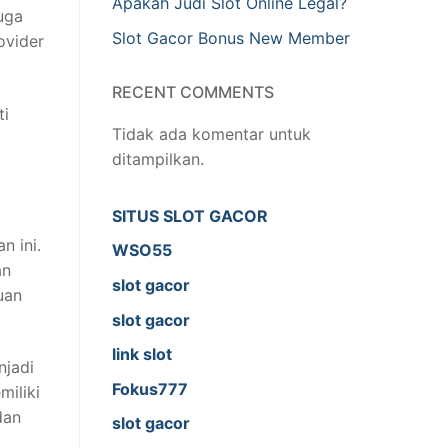
Apakah Judi Slot Online Legal?
juga
Slot Gacor Bonus New Member
ovider
RECENT COMMENTS
ti
Tidak ada komentar untuk
ditampilkan.
SITUS SLOT GACOR
n ini.
WSO55
an
slot gacor
uan
slot gacor
link slot
njadi
Fokus777
miliki
dan
slot gacor