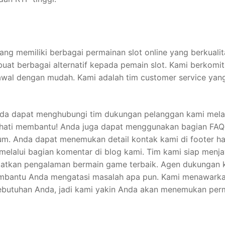
 yang memiliki berbagai permainan slot online yang berkualit
mbuat berbagai alternatif kepada pemain slot. Kami berkomi
wal dengan mudah. Kami adalah tim customer service yang
nda dapat menghubungi tim dukungan pelanggan kami mela
ng hati membantu! Anda juga dapat menggunakan bagian FAQ
m. Anda dapat menemukan detail kontak kami di footer h
melalui bagian komentar di blog kami. Tim kami siap menj
tkan pengalaman bermain game terbaik. Agen dukungan 
embantu Anda mengatasi masalah apa pun. Kami menawark
ebutuhan Anda, jadi kami yakin Anda akan menemukan per