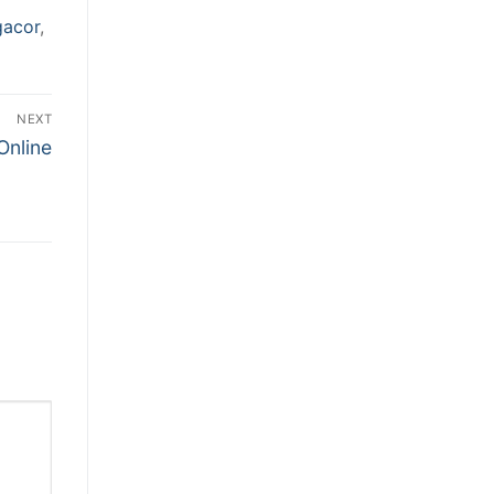
gacor
,
NEXT
Online