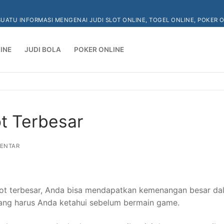
TU INFORMASI MENGENAI JUDI SLOT ONLINE, TOGEL ONLINE, POKER O
INE
JUDI BOLA
POKER ONLINE
Cari:
ot Terbesar
ENTAR
pot terbesar, Anda bisa mendapatkan kemenangan besar da
ang harus Anda ketahui sebelum bermain game.