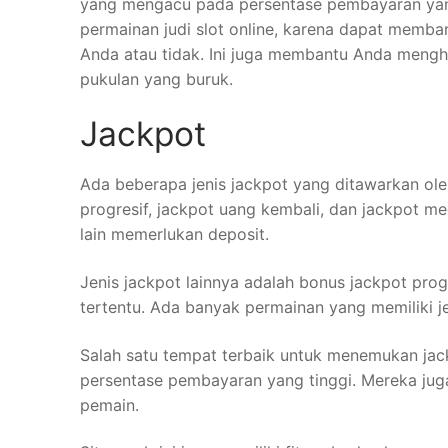
yang mengacu pada persentase pembayaran yang d
permainan judi slot online, karena dapat memb
Anda atau tidak. Ini juga membantu Anda menghi
pukulan yang buruk.
Jackpot
Ada beberapa jenis jackpot yang ditawarkan oleh
progresif, jackpot uang kembali, dan jackpot m
lain memerlukan deposit.
Jenis jackpot lainnya adalah bonus jackpot prog
tertentu. Ada banyak permainan yang memiliki je
Salah satu tempat terbaik untuk menemukan jac
persentase pembayaran yang tinggi. Mereka ju
pemain.