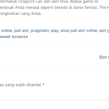
 termasuk Dragon’s Lair dan slot Hive. Kedua game ini
embuat Anda merasa seperti berada di dunia fantasi. The 
ningkatkan uang Anda.
 online
,
judi slot
,
pragmatic play
,
situs judi slot online
,
slot 
sweet bonanza
Next
Slot 
post:
as yang wajib ditandai
*