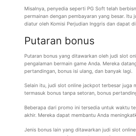
Misalnya, penyedia seperti PG Soft telah berbi
permainan dengan pembayaran yang besar. Itu ju
diatur oleh Komisi Perjudian Inggris dan dapat d
Putaran bonus
Putaran bonus yang ditawarkan oleh judi slot on
pengalaman bermain game Anda. Mereka datang 
pertandingan, bonus isi ulang, dan banyak lagi.
Selain itu, judi slot online jackpot terbesar ju
termasuk bonus tanpa setoran, bonus pertandin
Beberapa dari promo ini tersedia untuk waktu t
akhir. Mereka dapat membantu Anda meningkat
Jenis bonus lain yang ditawarkan judi slot onlin