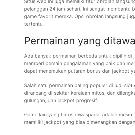
Situs web ini juga memiliki fitur obrolan lan
pelanggan 24 jam sehari. Ini sangat membantu 
game favorit mereka. Opsi obrolan langsung j
tertentu.
Permainan yang ditaw
Ada banyak permainan berbeda untuk dipilih di j
memberi pemain pengalaman yang baik dan memil
dapat menemukan putaran bonus dan jackpot 
Salah satu permainan paling populer di judi slot 
dirancang di sekitar kerajaan mitos, dan dilengka
gulungan, dan jackpot progresif.
Game lain yang harus diwaspadai adalah mesin
memiliki jackpot yang bisa dimenangkan dengan 