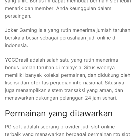
yang unik. Bonus ini dapat membuat bermain slot lebih
menarik dan memberi Anda keunggulan dalam
persaingan.
Joker Gaming is a yang rutin menerima jumlah taruhan
berskala besar sebagai perusahaan judi online di
indonesia.
YGGDrasil adalah salah satu yang rutin menerima
bonus jumlah taruhan di malaysia. Situs webnya
memiliki banyak koleksi permainan, dan didukung oleh
lisensi dari otoritas perjudian internasional. Situsnya
juga menampilkan sistem transaksi yang aman, dan
menawarkan dukungan pelanggan 24 jam sehari.
Permainan yang ditawarkan
PG soft adalah seorang provider judi slot online
terbaik yang menawarkan berbagai permainan rtp slot