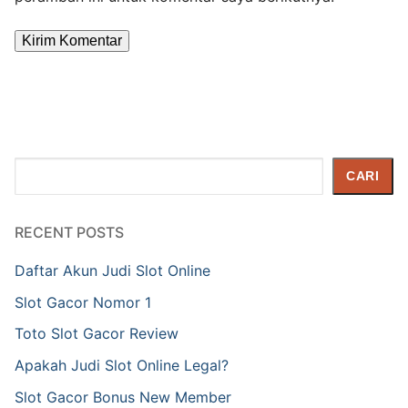
Cari
CARI
RECENT POSTS
Daftar Akun Judi Slot Online
Slot Gacor Nomor 1
Toto Slot Gacor Review
Apakah Judi Slot Online Legal?
Slot Gacor Bonus New Member