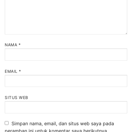
NAMA
*
EMAIL
*
SITUS WEB
Simpan nama, email, dan situs web saya pada
peramban ini untuk komentar saya berikutnya.