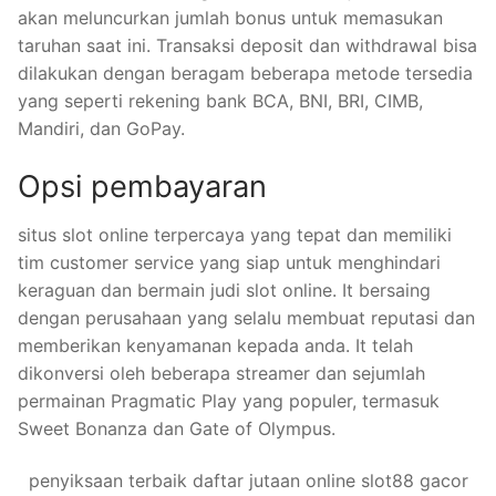
akan meluncurkan jumlah bonus untuk memasukan
taruhan saat ini. Transaksi deposit dan withdrawal bisa
dilakukan dengan beragam beberapa metode tersedia
yang seperti rekening bank BCA, BNI, BRI, CIMB,
Mandiri, dan GoPay.
Opsi pembayaran
situs slot online terpercaya yang tepat dan memiliki
tim customer service yang siap untuk menghindari
keraguan dan bermain judi slot online. It bersaing
dengan perusahaan yang selalu membuat reputasi dan
memberikan kenyamanan kepada anda. It telah
dikonversi oleh beberapa streamer dan sejumlah
permainan Pragmatic Play yang populer, termasuk
Sweet Bonanza dan Gate of Olympus.
penyiksaan terbaik daftar jutaan online slot88 gacor