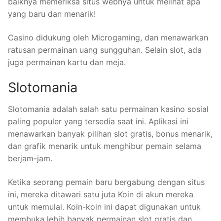
baiknya memeriksa situs webnya untuk melihat apa
yang baru dan menarik!
Casino didukung oleh Microgaming, dan menawarkan
ratusan permainan uang sungguhan. Selain slot, ada
juga permainan kartu dan meja.
Slotomania
Slotomania adalah salah satu permainan kasino sosial
paling populer yang tersedia saat ini. Aplikasi ini
menawarkan banyak pilihan slot gratis, bonus menarik,
dan grafik menarik untuk menghibur pemain selama
berjam-jam.
Ketika seorang pemain baru bergabung dengan situs
ini, mereka ditawari satu juta Koin di akun mereka
untuk memulai. Koin-koin ini dapat digunakan untuk
membuka lebih banyak permainan slot gratis dan