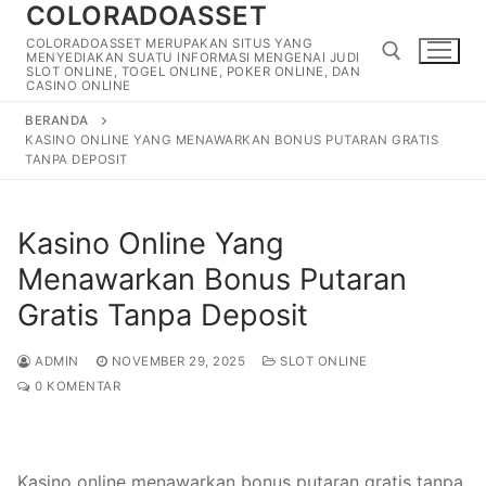
COLORADOASSET
Lompat
ke
COLORADOASSET MERUPAKAN SITUS YANG
MENYEDIAKAN SUATU INFORMASI MENGENAI JUDI
konten
SLOT ONLINE, TOGEL ONLINE, POKER ONLINE, DAN
CASINO ONLINE
BERANDA
Cari:
KASINO ONLINE YANG MENAWARKAN BONUS PUTARAN GRATIS
TANPA DEPOSIT
Kasino Online Yang
Menawarkan Bonus Putaran
Gratis Tanpa Deposit
ADMIN
NOVEMBER 29, 2025
SLOT ONLINE
0 KOMENTAR
Kasino online menawarkan bonus putaran gratis tanpa