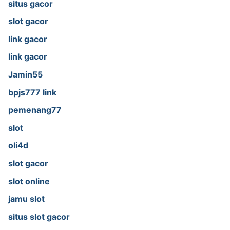
situs gacor
slot gacor
link gacor
link gacor
Jamin55
bpjs777 link
pemenang77
slot
oli4d
slot gacor
slot online
jamu slot
situs slot gacor