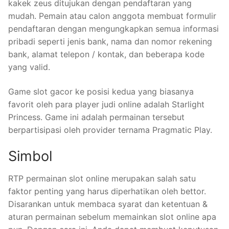
kakek zeus ditujukan dengan pendaftaran yang
mudah. Pemain atau calon anggota membuat formulir
pendaftaran dengan mengungkapkan semua informasi
pribadi seperti jenis bank, nama dan nomor rekening
bank, alamat telepon / kontak, dan beberapa kode
yang valid.
Game slot gacor ke posisi kedua yang biasanya
favorit oleh para player judi online adalah Starlight
Princess. Game ini adalah permainan tersebut
berpartisipasi oleh provider ternama Pragmatic Play.
Simbol
RTP permainan slot online merupakan salah satu
faktor penting yang harus diperhatikan oleh bettor.
Disarankan untuk membaca syarat dan ketentuan &
aturan permainan sebelum memainkan slot online apa