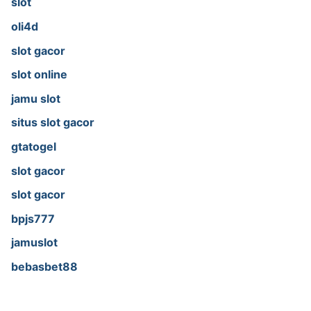
slot
oli4d
slot gacor
slot online
jamu slot
situs slot gacor
gtatogel
slot gacor
slot gacor
bpjs777
jamuslot
bebasbet88