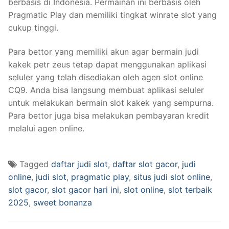
berbasis di Indonesia. Permainan ini berbasis oleh
Pragmatic Play dan memiliki tingkat winrate slot yang
cukup tinggi.
Para bettor yang memiliki akun agar bermain judi
kakek petr zeus tetap dapat menggunakan aplikasi
seluler yang telah disediakan oleh agen slot online
CQ9. Anda bisa langsung membuat aplikasi seluler
untuk melakukan bermain slot kakek yang sempurna.
Para bettor juga bisa melakukan pembayaran kredit
melalui agen online.
Tagged
daftar judi slot
,
daftar slot gacor
,
judi
online
,
judi slot
,
pragmatic play
,
situs judi slot online
,
slot gacor
,
slot gacor hari ini
,
slot online
,
slot terbaik
2025
,
sweet bonanza
Navigasi