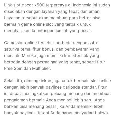
Link slot gacor x500 terpercaya di Indonesia ini sudah
disediakan dengan layanan yang tepat dan aman.
Layanan tersebut akan membuat para bettor bisa
bermain game online slot yang terbaik untuk
menghasilkan keuntungan jumlah yang besar.
Game slot online tersebut berbeda dengan satu-
satunya tema, fitur bonus, dan pembayaran yang
menarik. Mereka juga memiliki karakteristik yang
berbeda dengan permainan yang tepat, seperti fitur
Free Spin dan Multiplier.
Selain itu, dimungkinkan juga untuk bermain slot online
dengan lebih banyak paylines daripada standar. Fitur
ini dapat meningkatkan peluang menang dan membuat
pengalaman bermain Anda menjadi lebih seru. Anda
bahkan bisa menang besar jika Anda memiliki lebih
banyak paylines, tetapi Anda harus menyadari bahwa