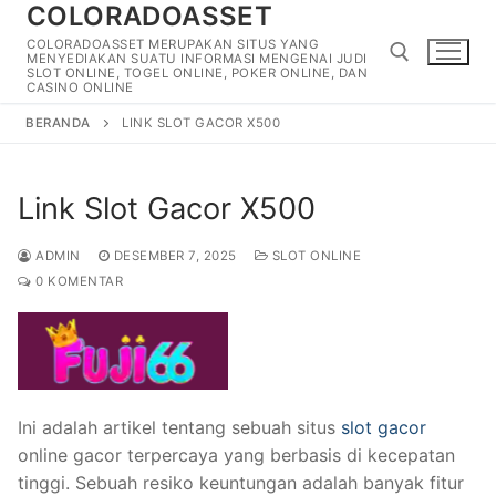
COLORADOASSET
Lompat
ke
COLORADOASSET MERUPAKAN SITUS YANG
MENYEDIAKAN SUATU INFORMASI MENGENAI JUDI
konten
SLOT ONLINE, TOGEL ONLINE, POKER ONLINE, DAN
CASINO ONLINE
BERANDA
LINK SLOT GACOR X500
Cari:
Link Slot Gacor X500
ADMIN
DESEMBER 7, 2025
SLOT ONLINE
0 KOMENTAR
Ini adalah artikel tentang sebuah situs
slot gacor
online gacor terpercaya yang berbasis di kecepatan
tinggi. Sebuah resiko keuntungan adalah banyak fitur