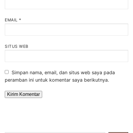
EMAIL
*
SITUS WEB
Simpan nama, email, dan situs web saya pada
peramban ini untuk komentar saya berikutnya.