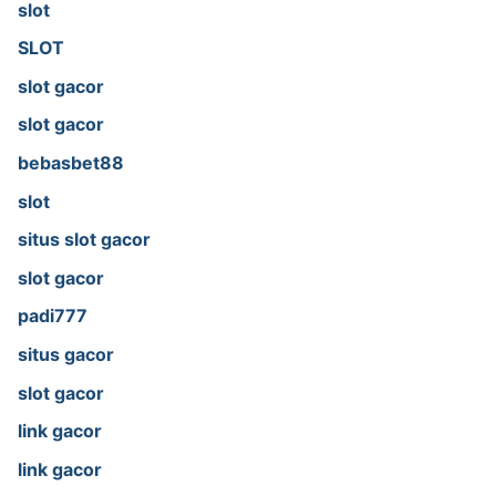
slot
SLOT
slot gacor
slot gacor
bebasbet88
slot
situs slot gacor
slot gacor
padi777
situs gacor
slot gacor
link gacor
link gacor