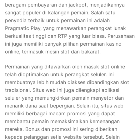
beragam pembayaran dan jackpot, menjadikannya
sangat populer di kalangan pemain. Salah satu
penyedia terbaik untuk permainan ini adalah
Pragmatic Play, yang menawarkan perangkat lunak
berkualitas tinggi dan RTP yang luar biasa. Perusahaan
ini juga memiliki banyak pilihan permainan kasino
online, termasuk mesin slot dan bakarat.
Permainan yang ditawarkan oleh masuk slot online
telah dioptimalkan untuk perangkat seluler. Ini
membuatnya lebih mudah diakses dibandingkan slot
tradisional. Situs web ini juga dilengkapi aplikasi
seluler yang memungkinkan pemain menyetor dan
menarik dana saat bepergian. Selain itu, situs web
memiliki berbagai macam promosi yang dapat
membantu pemain memaksimalkan kemenangan
mereka. Bonus dan promosi ini sering diberikan
kepada pelanggan setia website tersebut. Selain