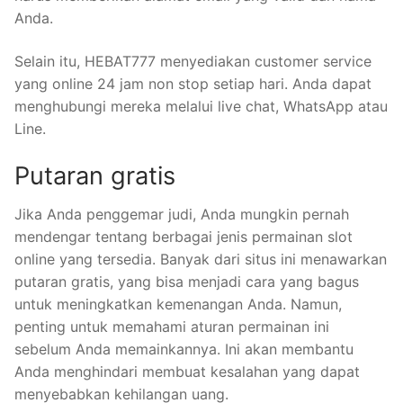
Anda.
Selain itu, HEBAT777 menyediakan customer service
yang online 24 jam non stop setiap hari. Anda dapat
menghubungi mereka melalui live chat, WhatsApp atau
Line.
Putaran gratis
Jika Anda penggemar judi, Anda mungkin pernah
mendengar tentang berbagai jenis permainan slot
online yang tersedia. Banyak dari situs ini menawarkan
putaran gratis, yang bisa menjadi cara yang bagus
untuk meningkatkan kemenangan Anda. Namun,
penting untuk memahami aturan permainan ini
sebelum Anda memainkannya. Ini akan membantu
Anda menghindari membuat kesalahan yang dapat
menyebabkan kehilangan uang.