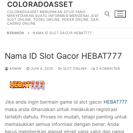
COLORADOASSET
Lompat
ke
COLORADOASSET MERUPAKAN SITUS YANG
MENYEDIAKAN SUATU INFORMASI MENGENAI JUDI
konten
SLOT ONLINE, TOGEL ONLINE, POKER ONLINE, DAN
CASINO ONLINE
BERANDA
NAMA ID SLOT GACOR HEBAT777
Cari:
Nama ID Slot Gacor HEBAT777
ADMIN
JUNI 4, 2025
SLOT ONLINE
0 KOMENTAR
Jika anda ingin bermain game id slot gacor
HEBAT777
maka anda diharuskan untuk melakukan registrasi
terlebih dahulu. Proses ini mudah, tetapi penting untuk
memasukkan semua informasi dengan benar. Anda
harus memberikan alamat email yang valid dan nama