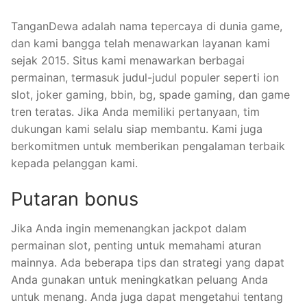
TanganDewa adalah nama tepercaya di dunia game,
dan kami bangga telah menawarkan layanan kami
sejak 2015. Situs kami menawarkan berbagai
permainan, termasuk judul-judul populer seperti ion
slot, joker gaming, bbin, bg, spade gaming, dan game
tren teratas. Jika Anda memiliki pertanyaan, tim
dukungan kami selalu siap membantu. Kami juga
berkomitmen untuk memberikan pengalaman terbaik
kepada pelanggan kami.
Putaran bonus
Jika Anda ingin memenangkan jackpot dalam
permainan slot, penting untuk memahami aturan
mainnya. Ada beberapa tips dan strategi yang dapat
Anda gunakan untuk meningkatkan peluang Anda
untuk menang. Anda juga dapat mengetahui tentang