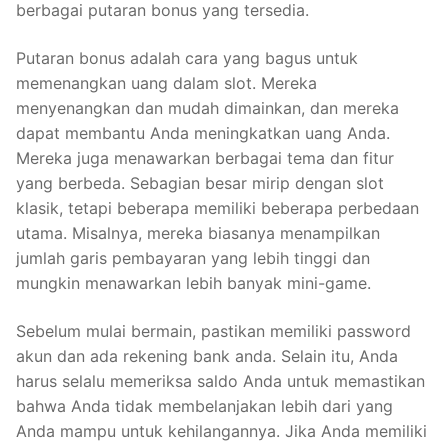
berbagai putaran bonus yang tersedia.
Putaran bonus adalah cara yang bagus untuk
memenangkan uang dalam slot. Mereka
menyenangkan dan mudah dimainkan, dan mereka
dapat membantu Anda meningkatkan uang Anda.
Mereka juga menawarkan berbagai tema dan fitur
yang berbeda. Sebagian besar mirip dengan slot
klasik, tetapi beberapa memiliki beberapa perbedaan
utama. Misalnya, mereka biasanya menampilkan
jumlah garis pembayaran yang lebih tinggi dan
mungkin menawarkan lebih banyak mini-game.
Sebelum mulai bermain, pastikan memiliki password
akun dan ada rekening bank anda. Selain itu, Anda
harus selalu memeriksa saldo Anda untuk memastikan
bahwa Anda tidak membelanjakan lebih dari yang
Anda mampu untuk kehilangannya. Jika Anda memiliki