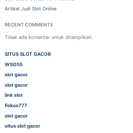
Artikel Judi Slot Online
RECENT COMMENTS
Tidak ada komentar untuk ditampilkan.
SITUS SLOT GACOR
WSO55
slot gacor
slot gacor
link slot
Fokus777
slot gacor
situs slot gacor