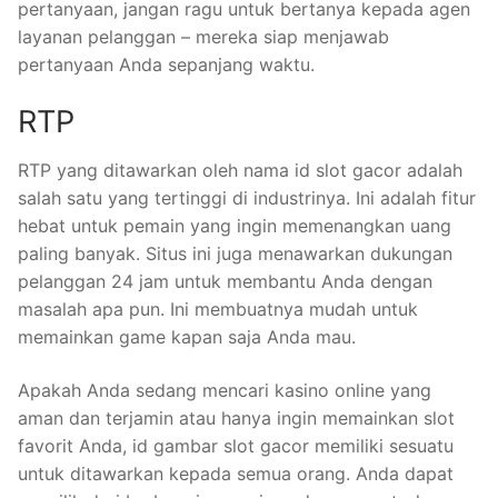
pertanyaan, jangan ragu untuk bertanya kepada agen
layanan pelanggan – mereka siap menjawab
pertanyaan Anda sepanjang waktu.
RTP
RTP yang ditawarkan oleh nama id slot gacor adalah
salah satu yang tertinggi di industrinya. Ini adalah fitur
hebat untuk pemain yang ingin memenangkan uang
paling banyak. Situs ini juga menawarkan dukungan
pelanggan 24 jam untuk membantu Anda dengan
masalah apa pun. Ini membuatnya mudah untuk
memainkan game kapan saja Anda mau.
Apakah Anda sedang mencari kasino online yang
aman dan terjamin atau hanya ingin memainkan slot
favorit Anda, id gambar slot gacor memiliki sesuatu
untuk ditawarkan kepada semua orang. Anda dapat