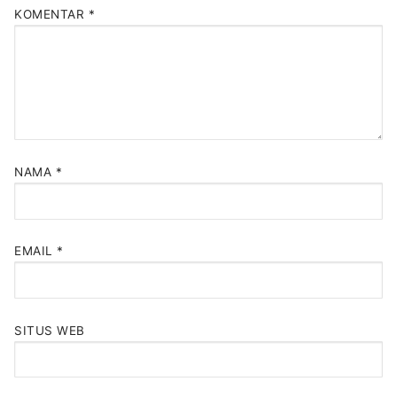
KOMENTAR
*
NAMA
*
EMAIL
*
SITUS WEB