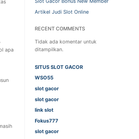
Slot Gacor Bonus New Member
tas
Artikel Judi Slot Online
RECENT COMMENTS
Tidak ada komentar untuk
o
ditampilkan.
ol apa
SITUS SLOT GACOR
WSO55
usun
slot gacor
slot gacor
link slot
Fokus777
 masih
slot gacor