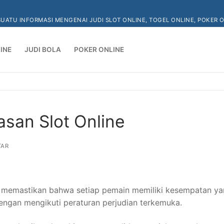
TU INFORMASI MENGENAI JUDI SLOT ONLINE, TOGEL ONLINE, POKER O
INE
JUDI BOLA
POKER ONLINE
Cari:
san Slot Online
TAR
k memastikan bahwa setiap pemain memiliki kesempatan y
ngan mengikuti peraturan perjudian terkemuka.