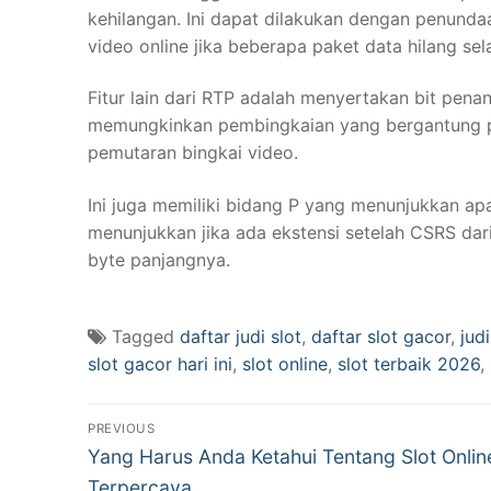
kehilangan. Ini dapat dilakukan dengan penun
video online jika beberapa paket data hilang sel
Fitur lain dari RTP adalah menyertakan bit pena
memungkinkan pembingkaian yang bergantung p
pemutaran bingkai video.
Ini juga memiliki bidang P yang menunjukkan apa
menunjukkan jika ada ekstensi setelah CSRS dari
byte panjangnya.
Tagged
daftar judi slot
,
daftar slot gacor
,
judi
slot gacor hari ini
,
slot online
,
slot terbaik 2026
,
Navigasi
PREVIOUS
Previous
pos
Yang Harus Anda Ketahui Tentang Slot Onlin
post:
Terpercaya