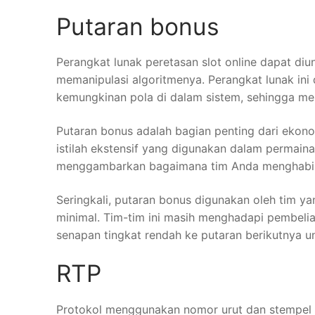
Putaran bonus
Perangkat lunak peretasan slot online dapat d
memanipulasi algoritmenya. Perangkat lunak in
kemungkinan pola di dalam sistem, sehingga 
Putaran bonus adalah bagian penting dari ekonom
istilah ekstensif yang digunakan dalam permain
menggambarkan bagaimana tim Anda menghabisk
Seringkali, putaran bonus digunakan oleh tim 
minimal. Tim-tim ini masih menghadapi pembel
senapan tingkat rendah ke putaran berikutnya 
RTP
Protokol menggunakan nomor urut dan stempel w