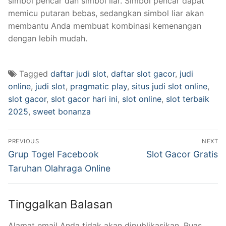
simbol pencar dan simbol liar. Simbol pencar dapat
memicu putaran bebas, sedangkan simbol liar akan
membantu Anda membuat kombinasi kemenangan
dengan lebih mudah.
Tagged
daftar judi slot
,
daftar slot gacor
,
judi
online
,
judi slot
,
pragmatic play
,
situs judi slot online
,
slot gacor
,
slot gacor hari ini
,
slot online
,
slot terbaik
2025
,
sweet bonanza
Navigasi
PREVIOUS
NEXT
pos
Previous
Next
Grup Togel Facebook
Slot Gacor Gratis
post:
post:
Taruhan Olahraga Online
Tinggalkan Balasan
Alamat email Anda tidak akan dipublikasikan.
Ruas