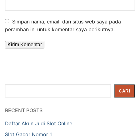
Simpan nama, email, dan situs web saya pada
peramban ini untuk komentar saya berikutnya.
Cari
CARI
RECENT POSTS
Daftar Akun Judi Slot Online
Slot Gacor Nomor 1