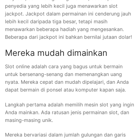
penyedia yang lebih kecil juga menawarkan slot
jackpot. Jackpot dalam permainan ini cenderung jauh
lebih kecil daripada tiga besar, tetapi masih
menawarkan beberapa hadiah yang mengesankan.
Beberapa dari jackpot ini bahkan bernilai jutaan dolar!
Mereka mudah dimainkan
Slot online adalah cara yang bagus untuk bermain
untuk bersenang-senang dan memenangkan uang
nyata. Mereka cepat dan mudah dipelajari, dan Anda
dapat bermain di ponsel atau komputer kapan saja.
Langkah pertama adalah memilih mesin slot yang ingin
Anda mainkan. Ada ratusan jenis permainan slot, dan
masing-masing unik.
Mereka bervariasi dalam jumlah gulungan dan garis