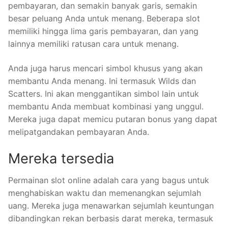
pembayaran, dan semakin banyak garis, semakin
besar peluang Anda untuk menang. Beberapa slot
memiliki hingga lima garis pembayaran, dan yang
lainnya memiliki ratusan cara untuk menang.
Anda juga harus mencari simbol khusus yang akan
membantu Anda menang. Ini termasuk Wilds dan
Scatters. Ini akan menggantikan simbol lain untuk
membantu Anda membuat kombinasi yang unggul.
Mereka juga dapat memicu putaran bonus yang dapat
melipatgandakan pembayaran Anda.
Mereka tersedia
Permainan slot online adalah cara yang bagus untuk
menghabiskan waktu dan memenangkan sejumlah
uang. Mereka juga menawarkan sejumlah keuntungan
dibandingkan rekan berbasis darat mereka, termasuk