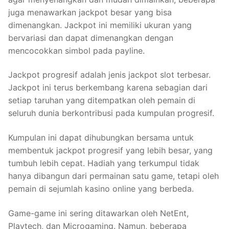
juga menawarkan jackpot besar yang bisa
dimenangkan. Jackpot ini memiliki ukuran yang
bervariasi dan dapat dimenangkan dengan
mencocokkan simbol pada payline.
Jackpot progresif adalah jenis jackpot slot terbesar.
Jackpot ini terus berkembang karena sebagian dari
setiap taruhan yang ditempatkan oleh pemain di
seluruh dunia berkontribusi pada kumpulan progresif.
Kumpulan ini dapat dihubungkan bersama untuk
membentuk jackpot progresif yang lebih besar, yang
tumbuh lebih cepat. Hadiah yang terkumpul tidak
hanya dibangun dari permainan satu game, tetapi oleh
pemain di sejumlah kasino online yang berbeda.
Game-game ini sering ditawarkan oleh NetEnt,
Playtech, dan Microgaming. Namun, beberapa