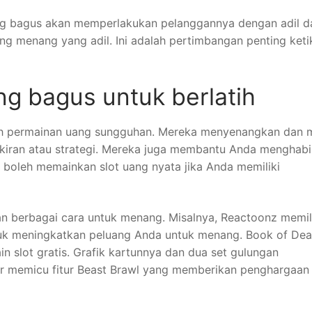
g bagus akan memperlakukan pelanggannya dengan adil d
 menang yang adil. Ini adalah pertimbangan penting keti
g bagus untuk berlatih
latih permainan uang sungguhan. Mereka menyenangkan dan
iran atau strategi. Mereka juga membantu Anda menghab
boleh memainkan slot uang nyata jika Anda memiliki
n berbagai cara untuk menang. Misalnya, Reactoonz memil
ntuk meningkatkan peluang Anda untuk menang. Book of De
in slot gratis. Grafik kartunnya dan dua set gulungan
ar memicu fitur Beast Brawl yang memberikan penghargaan