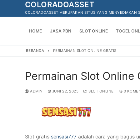
COLORADOASSET
Lompat
ke
COLORADOASSET MERUPAKAN SITUS YANG MENYEDIAKAN SUA
konten
HOME
JASA PBN
SLOT ONLINE
TOGEL ONL
BERANDA
PERMAINAN SLOT ONLINE GRATIS
Permainan Slot Online 
ADMIN
JUNI 22, 2025
SLOT ONLINE
0 KOME
Slot gratis
sensasi777
adalah cara yang bagus 