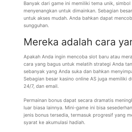
Banyak dari game ini memiliki tema unik, simb
menyenangkan untuk dimainkan. Sebagian besar
untuk akses mudah. Anda bahkan dapat mencob
sungguhan.
Mereka adalah cara y
Apakah Anda ingin mencoba slot baru atau meras
cara yang bagus untuk melatih strategi Anda 
sebanyak yang Anda suka dan bahkan menyimpan 
Sebagian besar kasino online AS juga memiliki d
24/7, dan email.
Permainan bonus dapat secara dramatis mening
luar biasa lainnya. Mini-game ini bisa sesederh
jenis bonus tersedia, termasuk progresif yang 
syarat ke akumulasi hadiah.