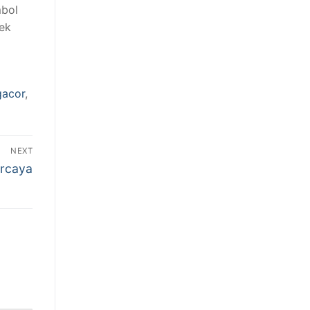
mbol
rek
gacor
,
NEXT
ercaya