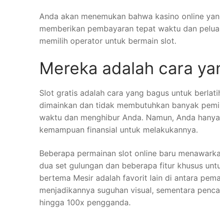
Anda akan menemukan bahwa kasino online yan
memberikan pembayaran tepat waktu dan peluang
memilih operator untuk bermain slot.
Mereka adalah cara yan
Slot gratis adalah cara yang bagus untuk ber
dimainkan dan tidak membutuhkan banyak pemik
waktu dan menghibur Anda. Namun, Anda hanya 
kemampuan finansial untuk melakukannya.
Beberapa permainan slot online baru menawarka
dua set gulungan dan beberapa fitur khusus u
bertema Mesir adalah favorit lain di antara pema
menjadikannya suguhan visual, sementara penc
hingga 100x pengganda.