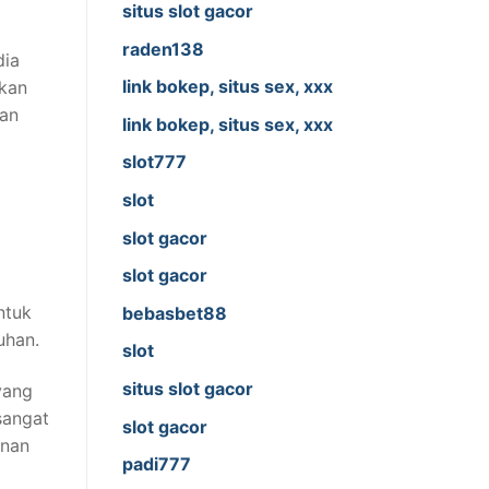
situs slot gacor
raden138
dia
link bokep, situs sex, xxx
hkan
kan
link bokep, situs sex, xxx
slot777
slot
slot gacor
slot gacor
ntuk
bebasbet88
uhan.
slot
situs slot gacor
yang
sangat
slot gacor
inan
padi777