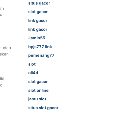
situs gacor
an
slot gacor
ka
link gacor
link gacor
Jamin55
bpjs777 link
 mudah
iskan
pemenang77
slot
oli4d
iki
slot gacor
ad
slot online
jamu slot
situs slot gacor