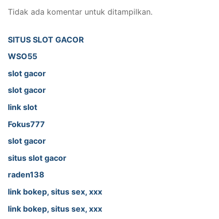
Tidak ada komentar untuk ditampilkan.
SITUS SLOT GACOR
WSO55
slot gacor
slot gacor
link slot
Fokus777
slot gacor
situs slot gacor
raden138
link bokep, situs sex, xxx
link bokep, situs sex, xxx