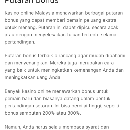
Putaran bonus
Kasino online Malaysia menawarkan berbagai putaran
bonus yang dapat memberi pemain peluang ekstra
untuk menang. Putaran ini dapat dipicu secara acak
atau dengan menyelesaikan tujuan tertentu selama
pertandingan.
Putaran bonus terbaik dirancang agar mudah dipahami
dan menyenangkan. Mereka juga merupakan cara
yang baik untuk meningkatkan kemenangan Anda dan
meningkatkan uang Anda.
Banyak kasino online menawarkan bonus untuk
pemain baru dan biasanya datang dalam bentuk
pertandingan setoran. Ini bisa bernilai tinggi, seperti
bonus sambutan 200% atau 300%.
Namun, Anda harus selalu membaca syarat dan