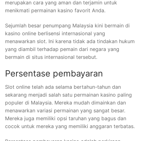
merupakan cara yang aman dan terjamin untuk
menikmati permainan kasino favorit Anda.
Sejumlah besar penumpang Malaysia kini bermain di
kasino online berlisensi internasional yang
menawarkan slot. Ini karena tidak ada tindakan hukum
yang diambil terhadap pemain dari negara yang
bermain di situs internasional tersebut.
Persentase pembayaran
Slot online telah ada selama bertahun-tahun dan
sekarang menjadi salah satu permainan kasino paling
populer di Malaysia. Mereka mudah dimainkan dan
menawarkan variasi permainan yang sangat besar.
Mereka juga memiliki opsi taruhan yang bagus dan
cocok untuk mereka yang memiliki anggaran terbatas.