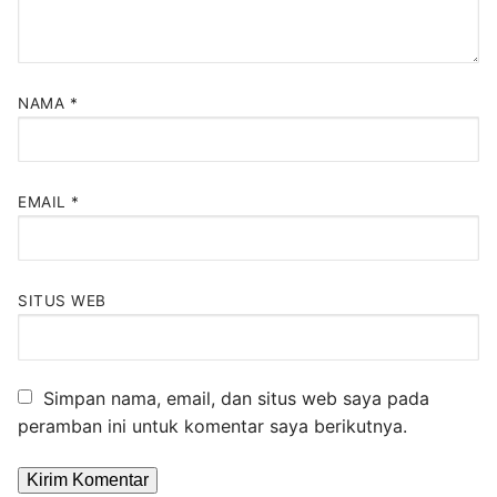
NAMA
*
EMAIL
*
SITUS WEB
Simpan nama, email, dan situs web saya pada
peramban ini untuk komentar saya berikutnya.