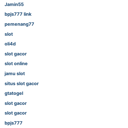
Jamin55
bpjs777 link
pemenang77
slot
oli4d
slot gacor
slot online
jamu slot
situs slot gacor
gtatogel
slot gacor
slot gacor
bpjs777