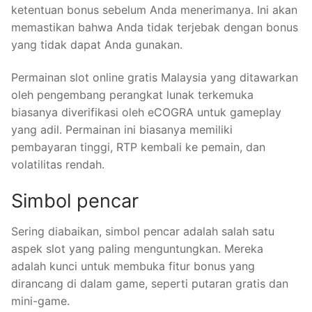
ketentuan bonus sebelum Anda menerimanya. Ini akan
memastikan bahwa Anda tidak terjebak dengan bonus
yang tidak dapat Anda gunakan.
Permainan slot online gratis Malaysia yang ditawarkan
oleh pengembang perangkat lunak terkemuka
biasanya diverifikasi oleh eCOGRA untuk gameplay
yang adil. Permainan ini biasanya memiliki
pembayaran tinggi, RTP kembali ke pemain, dan
volatilitas rendah.
Simbol pencar
Sering diabaikan, simbol pencar adalah salah satu
aspek slot yang paling menguntungkan. Mereka
adalah kunci untuk membuka fitur bonus yang
dirancang di dalam game, seperti putaran gratis dan
mini-game.