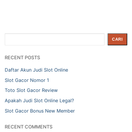
Cari
CARI
RECENT POSTS
Daftar Akun Judi Slot Online
Slot Gacor Nomor 1
Toto Slot Gacor Review
Apakah Judi Slot Online Legal?
Slot Gacor Bonus New Member
RECENT COMMENTS