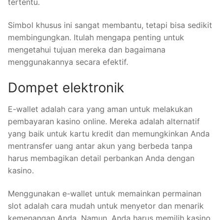
tertentu.
Simbol khusus ini sangat membantu, tetapi bisa sedikit
membingungkan. Itulah mengapa penting untuk
mengetahui tujuan mereka dan bagaimana
menggunakannya secara efektif.
Dompet elektronik
E-wallet adalah cara yang aman untuk melakukan
pembayaran kasino online. Mereka adalah alternatif
yang baik untuk kartu kredit dan memungkinkan Anda
mentransfer uang antar akun yang berbeda tanpa
harus membagikan detail perbankan Anda dengan
kasino.
Menggunakan e-wallet untuk memainkan permainan
slot adalah cara mudah untuk menyetor dan menarik
kemenangan Anda. Namun, Anda harus memilih kasino