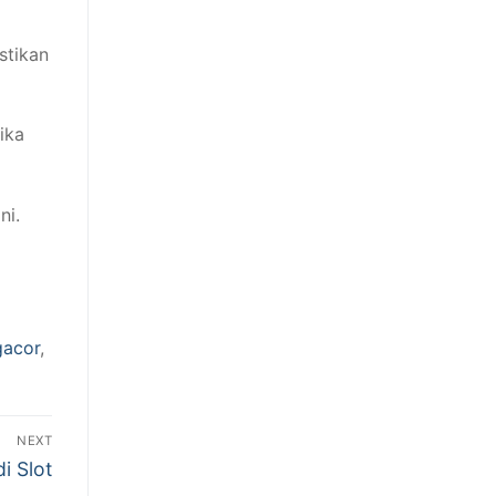
stikan
ika
ni.
gacor
,
NEXT
i Slot