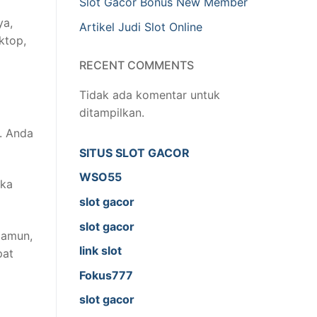
Slot Gacor Bonus New Member
ya,
Artikel Judi Slot Online
ktop,
RECENT COMMENTS
Tidak ada komentar untuk
ditampilkan.
.
Anda
SITUS SLOT GACOR
WSO55
ika
slot gacor
slot gacor
amun,
link slot
pat
Fokus777
slot gacor