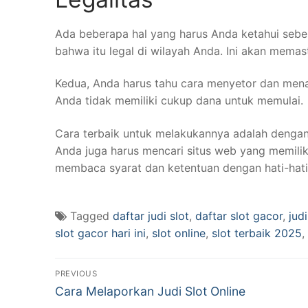
Ada beberapa hal yang harus Anda ketahui sebel
bahwa itu legal di wilayah Anda.
Ini akan memas
Kedua, Anda harus tahu cara menyetor dan men
Anda tidak memiliki cukup dana untuk memulai.
Cara terbaik untuk melakukannya adalah denga
Anda juga harus mencari situs web yang memili
membaca syarat dan ketentuan dengan hati-hat
Tagged
daftar judi slot
,
daftar slot gacor
,
judi
slot gacor hari ini
,
slot online
,
slot terbaik 2025
,
Navigasi
PREVIOUS
Previous
pos
Cara Melaporkan Judi Slot Online
post: