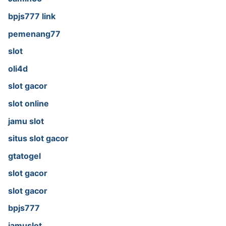
bpjs777 link
pemenang77
slot
oli4d
slot gacor
slot online
jamu slot
situs slot gacor
gtatogel
slot gacor
slot gacor
bpjs777
jamuslot