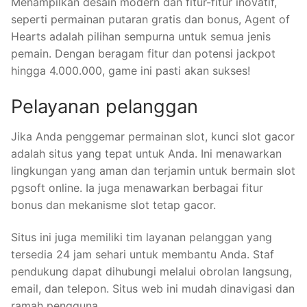
Menampilkan desain modern dan fitur-fitur inovatif,
seperti permainan putaran gratis dan bonus, Agent of
Hearts adalah pilihan sempurna untuk semua jenis
pemain. Dengan beragam fitur dan potensi jackpot
hingga 4.000.000, game ini pasti akan sukses!
Pelayanan pelanggan
Jika Anda penggemar permainan slot, kunci slot gacor
adalah situs yang tepat untuk Anda. Ini menawarkan
lingkungan yang aman dan terjamin untuk bermain slot
pgsoft online. Ia juga menawarkan berbagai fitur
bonus dan mekanisme slot tetap gacor.
Situs ini juga memiliki tim layanan pelanggan yang
tersedia 24 jam sehari untuk membantu Anda. Staf
pendukung dapat dihubungi melalui obrolan langsung,
email, dan telepon. Situs web ini mudah dinavigasi dan
ramah pengguna.