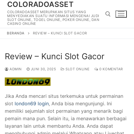
COLORADOASSET
Lompat
ke
COLORADOASSET MERUPAKAN SITUS YANG
MENYEDIAKAN SUATU INFORMASI MENGENAI JUDI
konten
SLOT ONLINE, TOGEL ONLINE, POKER ONLINE, DAN
CASINO ONLINE
BERANDA
REVIEW – KUNCI SLOT GACOR
Cari:
Review – Kunci Slot Gacor
ADMIN
JUNI 30, 2025
SLOT ONLINE
0 KOMENTAR
Jika Anda mencari situs terkemuka untuk permainan
slot
london69 login
, Anda bisa mengunjungi. Ini
memiliki sejumlah slot permainan yang menarik bagi
pemain mana pun. Selain itu, ia menawarkan berbagai
layanan lain untuk membantu Anda. Anda dapat
menghubungi admin melalui Whatsapp atau Livechat.