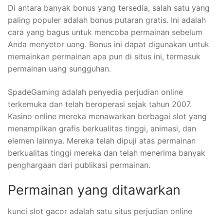
Di antara banyak bonus yang tersedia, salah satu yang
paling populer adalah bonus putaran gratis. Ini adalah
cara yang bagus untuk mencoba permainan sebelum
Anda menyetor uang. Bonus ini dapat digunakan untuk
memainkan permainan apa pun di situs ini, termasuk
permainan uang sungguhan.
SpadeGaming adalah penyedia perjudian online
terkemuka dan telah beroperasi sejak tahun 2007.
Kasino online mereka menawarkan berbagai slot yang
menampilkan grafis berkualitas tinggi, animasi, dan
elemen lainnya. Mereka telah dipuji atas permainan
berkualitas tinggi mereka dan telah menerima banyak
penghargaan dari publikasi permainan.
Permainan yang ditawarkan
kunci slot gacor adalah satu situs perjudian online