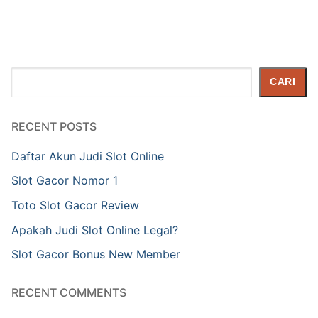
Cari
CARI
RECENT POSTS
Daftar Akun Judi Slot Online
Slot Gacor Nomor 1
Toto Slot Gacor Review
Apakah Judi Slot Online Legal?
Slot Gacor Bonus New Member
RECENT COMMENTS