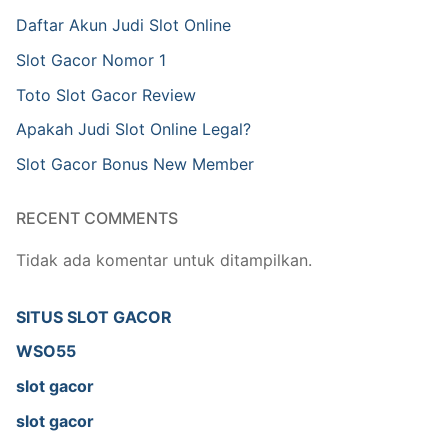
Daftar Akun Judi Slot Online
Slot Gacor Nomor 1
Toto Slot Gacor Review
Apakah Judi Slot Online Legal?
Slot Gacor Bonus New Member
RECENT COMMENTS
Tidak ada komentar untuk ditampilkan.
SITUS SLOT GACOR
WSO55
slot gacor
slot gacor