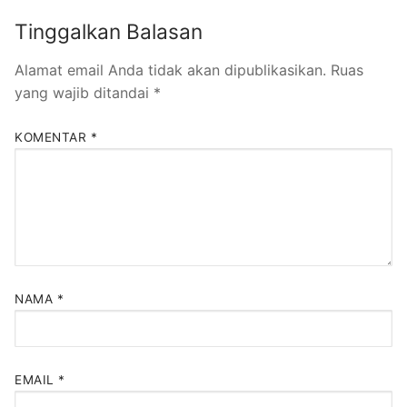
Tinggalkan Balasan
Alamat email Anda tidak akan dipublikasikan.
Ruas
yang wajib ditandai
*
KOMENTAR
*
NAMA
*
EMAIL
*