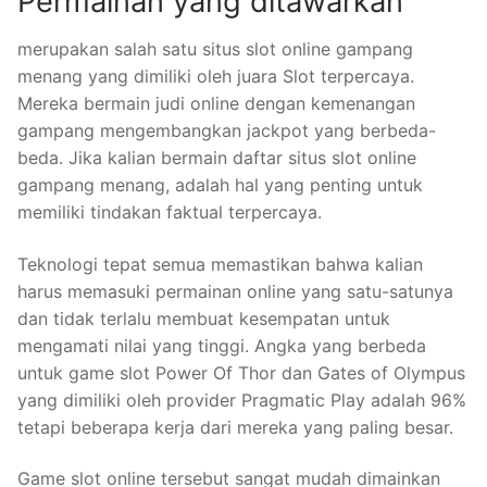
Permainan yang ditawarkan
merupakan salah satu situs slot online gampang
menang yang dimiliki oleh juara Slot terpercaya.
Mereka bermain judi online dengan kemenangan
gampang mengembangkan jackpot yang berbeda-
beda. Jika kalian bermain daftar situs slot online
gampang menang, adalah hal yang penting untuk
memiliki tindakan faktual terpercaya.
Teknologi tepat semua memastikan bahwa kalian
harus memasuki permainan online yang satu-satunya
dan tidak terlalu membuat kesempatan untuk
mengamati nilai yang tinggi. Angka yang berbeda
untuk game slot Power Of Thor dan Gates of Olympus
yang dimiliki oleh provider Pragmatic Play adalah 96%
tetapi beberapa kerja dari mereka yang paling besar.
Game slot online tersebut sangat mudah dimainkan