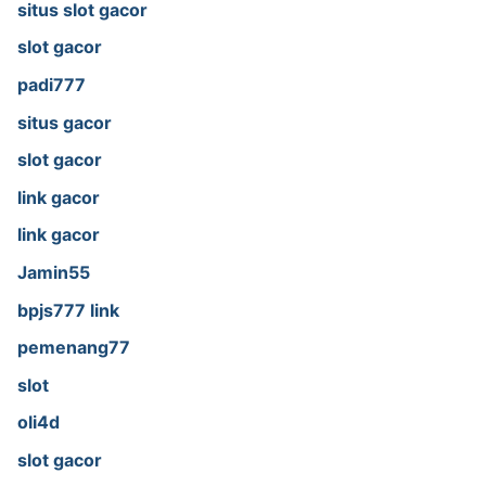
situs slot gacor
slot gacor
padi777
situs gacor
slot gacor
link gacor
link gacor
Jamin55
bpjs777 link
pemenang77
slot
oli4d
slot gacor