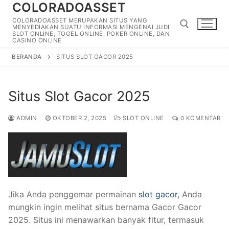
COLORADOASSET
Lompat
ke
COLORADOASSET MERUPAKAN SITUS YANG
MENYEDIAKAN SUATU INFORMASI MENGENAI JUDI
konten
SLOT ONLINE, TOGEL ONLINE, POKER ONLINE, DAN
CASINO ONLINE
BERANDA
SITUS SLOT GACOR 2025
Cari:
Situs Slot Gacor 2025
ADMIN
OKTOBER 2, 2025
SLOT ONLINE
0 KOMENTAR
Jika Anda penggemar permainan
slot gacor
, Anda
mungkin ingin melihat situs bernama Gacor Gacor
2025. Situs ini menawarkan banyak fitur, termasuk