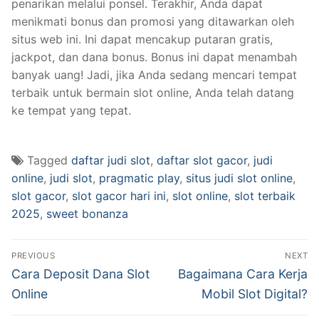
penarikan melalui ponsel. Terakhir, Anda dapat
menikmati bonus dan promosi yang ditawarkan oleh
situs web ini. Ini dapat mencakup putaran gratis,
jackpot, dan dana bonus. Bonus ini dapat menambah
banyak uang! Jadi, jika Anda sedang mencari tempat
terbaik untuk bermain slot online, Anda telah datang
ke tempat yang tepat.
Tagged
daftar judi slot
,
daftar slot gacor
,
judi
online
,
judi slot
,
pragmatic play
,
situs judi slot online
,
slot gacor
,
slot gacor hari ini
,
slot online
,
slot terbaik
2025
,
sweet bonanza
Navigasi
PREVIOUS
NEXT
pos
Previous
Next
Cara Deposit Dana Slot
Bagaimana Cara Kerja
post:
post:
Online
Mobil Slot Digital?