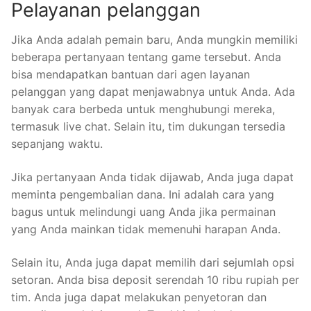
Pelayanan pelanggan
Jika Anda adalah pemain baru, Anda mungkin memiliki
beberapa pertanyaan tentang game tersebut. Anda
bisa mendapatkan bantuan dari agen layanan
pelanggan yang dapat menjawabnya untuk Anda. Ada
banyak cara berbeda untuk menghubungi mereka,
termasuk live chat. Selain itu, tim dukungan tersedia
sepanjang waktu.
Jika pertanyaan Anda tidak dijawab, Anda juga dapat
meminta pengembalian dana. Ini adalah cara yang
bagus untuk melindungi uang Anda jika permainan
yang Anda mainkan tidak memenuhi harapan Anda.
Selain itu, Anda juga dapat memilih dari sejumlah opsi
setoran. Anda bisa deposit serendah 10 ribu rupiah per
tim. Anda juga dapat melakukan penyetoran dan