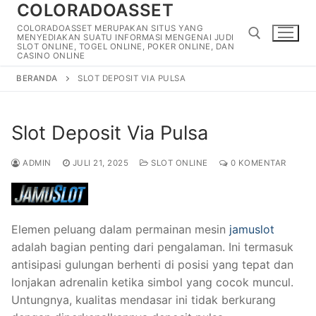
COLORADOASSET
Lompat
ke
COLORADOASSET MERUPAKAN SITUS YANG
MENYEDIAKAN SUATU INFORMASI MENGENAI JUDI
konten
SLOT ONLINE, TOGEL ONLINE, POKER ONLINE, DAN
CASINO ONLINE
BERANDA
SLOT DEPOSIT VIA PULSA
Cari:
Slot Deposit Via Pulsa
ADMIN
JULI 21, 2025
SLOT ONLINE
0 KOMENTAR
Elemen peluang dalam permainan mesin
jamuslot
adalah bagian penting dari pengalaman. Ini termasuk
antisipasi gulungan berhenti di posisi yang tepat dan
lonjakan adrenalin ketika simbol yang cocok muncul.
Untungnya, kualitas mendasar ini tidak berkurang