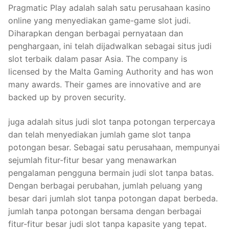
Pragmatic Play adalah salah satu perusahaan kasino
online yang menyediakan game-game slot judi.
Diharapkan dengan berbagai pernyataan dan
penghargaan, ini telah dijadwalkan sebagai situs judi
slot terbaik dalam pasar Asia. The company is
licensed by the Malta Gaming Authority and has won
many awards. Their games are innovative and are
backed up by proven security.
juga adalah situs judi slot tanpa potongan terpercaya
dan telah menyediakan jumlah game slot tanpa
potongan besar. Sebagai satu perusahaan, mempunyai
sejumlah fitur-fitur besar yang menawarkan
pengalaman pengguna bermain judi slot tanpa batas.
Dengan berbagai perubahan, jumlah peluang yang
besar dari jumlah slot tanpa potongan dapat berbeda.
jumlah tanpa potongan bersama dengan berbagai
fitur-fitur besar judi slot tanpa kapasite yang tepat.