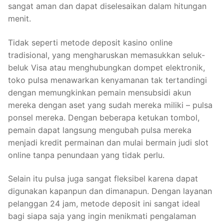
sangat aman dan dapat diselesaikan dalam hitungan
menit.
Tidak seperti metode deposit kasino online
tradisional, yang mengharuskan memasukkan seluk-
beluk Visa atau menghubungkan dompet elektronik,
toko pulsa menawarkan kenyamanan tak tertandingi
dengan memungkinkan pemain mensubsidi akun
mereka dengan aset yang sudah mereka miliki – pulsa
ponsel mereka. Dengan beberapa ketukan tombol,
pemain dapat langsung mengubah pulsa mereka
menjadi kredit permainan dan mulai bermain judi slot
online tanpa penundaan yang tidak perlu.
Selain itu pulsa juga sangat fleksibel karena dapat
digunakan kapanpun dan dimanapun. Dengan layanan
pelanggan 24 jam, metode deposit ini sangat ideal
bagi siapa saja yang ingin menikmati pengalaman