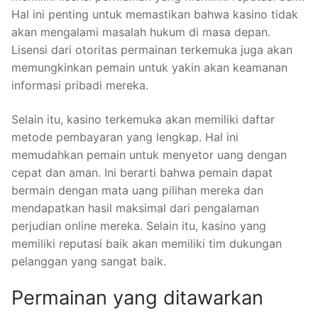
Hal ini penting untuk memastikan bahwa kasino tidak
akan mengalami masalah hukum di masa depan.
Lisensi dari otoritas permainan terkemuka juga akan
memungkinkan pemain untuk yakin akan keamanan
informasi pribadi mereka.
Selain itu, kasino terkemuka akan memiliki daftar
metode pembayaran yang lengkap. Hal ini
memudahkan pemain untuk menyetor uang dengan
cepat dan aman. Ini berarti bahwa pemain dapat
bermain dengan mata uang pilihan mereka dan
mendapatkan hasil maksimal dari pengalaman
perjudian online mereka. Selain itu, kasino yang
memiliki reputasi baik akan memiliki tim dukungan
pelanggan yang sangat baik.
Permainan yang ditawarkan