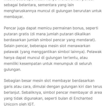
sebagai belantara, sementara yang lain
mengharuskannya muncul di gulungan berurutan untuk
membayar.
Pencar juga dapat memicu permainan bonus, seperti
putaran gratis (di mana jumlah putaran dikalikan
berdasarkan jumlah simbol pencar yang mendarat).
Selain pencar, beberapa mesin slot menawarkan
pelawak (yang menggantikan simbol lainnya). Pelawak
hanya dapat muncul di gulungan tertentu, atau
memiliki kesempatan untuk menumpuk di seluruh
gulungan.
Sebagian besar mesin slot membayar berdasarkan
garis atau cara, dimulai dengan gulungan kiri dan terus
berlanjut. Sebaliknya, simbol pencar membayar di area
yang tidak digunakan, seperti bulan di Enchanted
Unicorn oleh IGT.