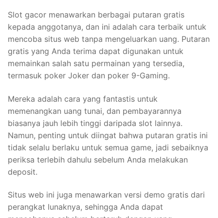
Slot gacor menawarkan berbagai putaran gratis
kepada anggotanya, dan ini adalah cara terbaik untuk
mencoba situs web tanpa mengeluarkan uang. Putaran
gratis yang Anda terima dapat digunakan untuk
memainkan salah satu permainan yang tersedia,
termasuk poker Joker dan poker 9-Gaming.
Mereka adalah cara yang fantastis untuk
memenangkan uang tunai, dan pembayarannya
biasanya jauh lebih tinggi daripada slot lainnya.
Namun, penting untuk diingat bahwa putaran gratis ini
tidak selalu berlaku untuk semua game, jadi sebaiknya
periksa terlebih dahulu sebelum Anda melakukan
deposit.
Situs web ini juga menawarkan versi demo gratis dari
perangkat lunaknya, sehingga Anda dapat