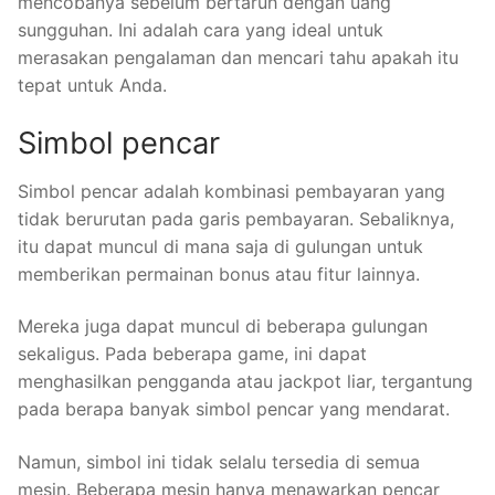
mencobanya sebelum bertaruh dengan uang
sungguhan. Ini adalah cara yang ideal untuk
merasakan pengalaman dan mencari tahu apakah itu
tepat untuk Anda.
Simbol pencar
Simbol pencar adalah kombinasi pembayaran yang
tidak berurutan pada garis pembayaran. Sebaliknya,
itu dapat muncul di mana saja di gulungan untuk
memberikan permainan bonus atau fitur lainnya.
Mereka juga dapat muncul di beberapa gulungan
sekaligus. Pada beberapa game, ini dapat
menghasilkan pengganda atau jackpot liar, tergantung
pada berapa banyak simbol pencar yang mendarat.
Namun, simbol ini tidak selalu tersedia di semua
mesin. Beberapa mesin hanya menawarkan pencar