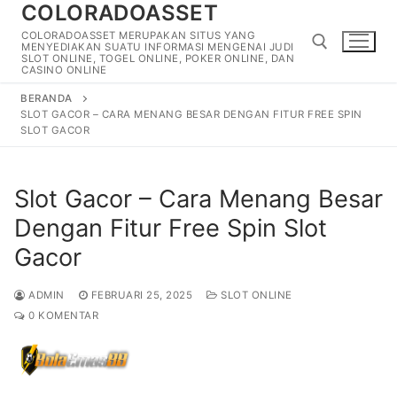
COLORADOASSET
Lompat
ke
COLORADOASSET MERUPAKAN SITUS YANG
MENYEDIAKAN SUATU INFORMASI MENGENAI JUDI
konten
SLOT ONLINE, TOGEL ONLINE, POKER ONLINE, DAN
CASINO ONLINE
BERANDA
Cari:
SLOT GACOR – CARA MENANG BESAR DENGAN FITUR FREE SPIN
SLOT GACOR
Slot Gacor – Cara Menang Besar
Dengan Fitur Free Spin Slot
Gacor
ADMIN
FEBRUARI 25, 2025
SLOT ONLINE
0 KOMENTAR