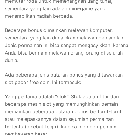
memutar roda untuk memenangkan uang tunai,
sementara yang lain adalah mini-game yang
menampilkan hadiah berbeda.
Beberapa bonus dimainkan melawan komputer,
sementara yang lain dimainkan melawan pemain lain.
Jenis permainan ini bisa sangat mengasyikkan, karena
Anda bisa bermain melawan orang-orang di seluruh
dunia.
Ada beberapa jenis putaran bonus yang ditawarkan
slot gacor free spin. Ini termasuk:
Yang pertama adalah “stok”. Stok adalah fitur dari
beberapa mesin slot yang memungkinkan pemain
memainkan beberapa putaran bonus berturut-turut,
atau melepaskannya dalam sejumlah permainan
tertentu (disebut tenjo). Ini bisa memberi pemain
pembayaran besar.