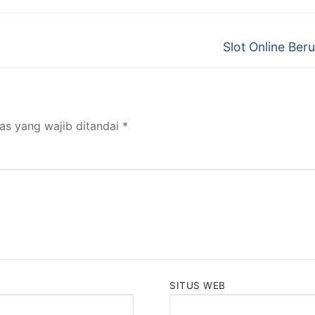
Next
Slot Online Ber
post:
as yang wajib ditandai
*
SITUS WEB