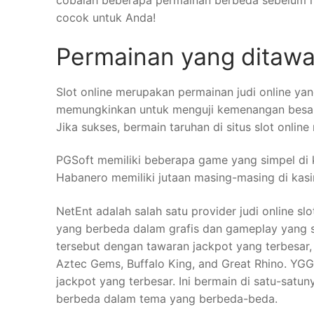
cocok untuk Anda!
Permainan yang ditaw
Slot online merupakan permainan judi online yang
memungkinkan untuk menguji kemenangan besar d
Jika sukses, bermain taruhan di situs slot onli
PGSoft memiliki beberapa game yang simpel di 
Habanero memiliki jutaan masing-masing di kasi
NetEnt adalah salah satu provider judi online sl
yang berbeda dalam grafis dan gameplay yang san
tersebut dengan tawaran jackpot yang terbesar
Aztec Gems, Buffalo King, and Great Rhino. YGG
jackpot yang terbesar. Ini bermain di satu-satun
berbeda dalam tema yang berbeda-beda.