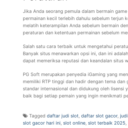
Jika Anda seorang pemula dalam bermain game
permainan kecil terlebih dahulu sebelum terjun 
melatih keterampilan Anda sebelum bermain den
peraturan dan ketentuan permainan sebelum me
Salah satu cara terbaik untuk mengetahui perat
Banyak situs menawarkan opsi ini, dan ini adal
dapat memeriksa reputasi dan keandalan situs
PG Soft merupakan penyedia iGaming yang mena
memiliki RTP tinggi dan hadir dengan tema dan
standar internasional dan didukung oleh lisensi 
baik bagi setiap pemain yang ingin menikmati
Tagged
daftar judi slot
,
daftar slot gacor
,
judi
slot gacor hari ini
,
slot online
,
slot terbaik 2025
,