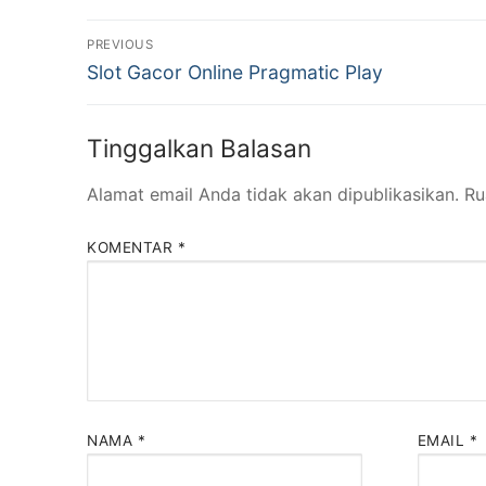
Navigasi
PREVIOUS
Previous
pos
Slot Gacor Online Pragmatic Play
post:
Tinggalkan Balasan
Alamat email Anda tidak akan dipublikasikan.
Ru
KOMENTAR
*
NAMA
*
EMAIL
*