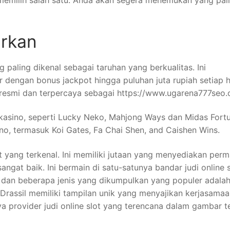
arkan
 paling dikenal sebagai taruhan yang berkualitas. Ini
engan bonus jackpot hingga puluhan juta rupiah setiap ha
ne resmi dan terpercaya sebagai https://www.ugarena777seo.
kasino, seperti Lucky Neko, Mahjong Ways dan Midas Fortu
no, termasuk Koi Gates, Fa Chai Shen, and Caishen Wins.
ot yang terkenal. Ini memiliki jutaan yang menyediakan per
gat baik. Ini bermain di satu-satunya bandar judi online s
, dan beberapa jenis yang dikumpulkan yang populer adala
Drassil memiliki tampilan unik yang menyajikan kerjasama
ya provider judi online slot yang terencana dalam gambar t