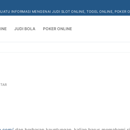
TU INFORMASI MENGENAI JUDI SLOT ONLINE, TOGEL ONLINE, POKER O
INE
JUDI BOLA
POKER ONLINE
Cari:
TAR
o.com/
dan berharap keuntungan, kalian harus memahami si