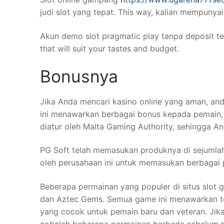
judi slot yang tepat. This way, kalian mempuny
Akun demo slot pragmatic play tanpa deposit ter
that will suit your tastes and budget.
Bonusnya
Jika Anda mencari kasino online yang aman, anda
ini menawarkan berbagai bonus kepada pemain, te
diatur oleh Malta Gaming Authority, sehingga An
PG Soft telah memasukan produknya di sejumlah jut
oleh perusahaan ini untuk memasukan berbagai p
Beberapa permainan yang populer di situs slot
dan Aztec Gems. Semua game ini menawarkan tema
yang cocok untuk pemain baru dan veteran. Jik
cobalah beberapa permainan berbeda sebelum m