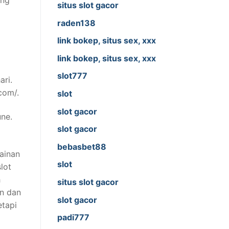
situs slot gacor
raden138
link bokep, situs sex, xxx
link bokep, situs sex, xxx
slot777
ri.
com/.
slot
slot gacor
ne.
slot gacor
bebasbet88
mainan
slot
lot
h
situs slot gacor
an dan
slot gacor
etapi
padi777