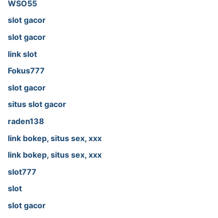
WSO55
slot gacor
slot gacor
link slot
Fokus777
slot gacor
situs slot gacor
raden138
link bokep, situs sex, xxx
link bokep, situs sex, xxx
slot777
slot
slot gacor