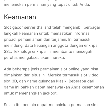
menemukan permainan yang tepat untuk Anda.
Keamanan
Slot gacor server thailand telah mengambil berbagai
langkah keamanan untuk memastikan informasi
pribadi pemain aman dan terjamin. Ini termasuk
melindungi data keuangan anggota dengan enkripsi
SSL. Teknologi enkripsi ini membantu mencegah
peretas mengakses akun mereka.
Ada beberapa jenis permainan slot online yang bisa
dimainkan dari situs ini. Mereka termasuk slot video,
slot 3D, dan game gulungan klasik. Beberapa dari
game ini bahkan dapat menawarkan Anda kesempatan
untuk memenangkan jackpot.
Selain itu, pemain dapat memainkan permainan slot