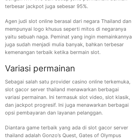
terbesar jackpot juga sebesar 95%.
Agen judi slot online berasal dari negara Thailand dan
mempunyai logo khusus seperti mitos di negaranya
yaitu sebuah naga. Peminat yang ingin memainkannya
juga sudah menjadi mulia banyak, bahkan terbesar
kemenangan terbaik ketika bermain slot.
Variasi permainan
Sebagai salah satu provider casino online terkemuka,
slot gacor server thailand menawarkan berbagai
variasi permainan. Ini termasuk slot video, slot klasik,
dan jackpot progresif. Ini juga menawarkan berbagai
opsi pembayaran dan layanan pelanggan.
Diantara game terbaik yang ada di slot gacor server
thailand adalah Gonzo’s Quest, Gates of Olympus