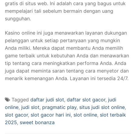
gratis di situs web. Ini adalah cara yang bagus untuk
mempelajari tali sebelum bermain dengan uang
sungguhan.
Kasino online ini juga menawarkan layanan dukungan
pelanggan untuk setiap pertanyaan yang mungkin
Anda miliki. Mereka dapat membantu Anda memilih
game terbaik untuk kebutuhan Anda dan menawarkan
tip tentang cara meningkatkan performa Anda. Anda
juga dapat meminta saran tentang cara menyetor dan
menarik kemenangan Anda. Layanan ini tersedia 24/7.
Tagged
daftar judi slot
,
daftar slot gacor
,
judi
online
,
judi slot
,
pragmatic play
,
situs judi slot online
,
slot gacor
,
slot gacor hari ini
,
slot online
,
slot terbaik
2025
,
sweet bonanza