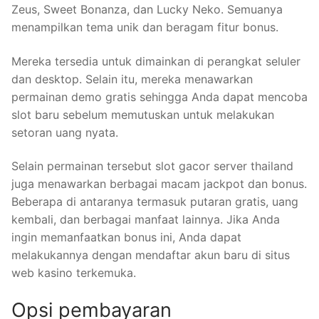
Zeus, Sweet Bonanza, dan Lucky Neko. Semuanya
menampilkan tema unik dan beragam fitur bonus.
Mereka tersedia untuk dimainkan di perangkat seluler
dan desktop. Selain itu, mereka menawarkan
permainan demo gratis sehingga Anda dapat mencoba
slot baru sebelum memutuskan untuk melakukan
setoran uang nyata.
Selain permainan tersebut slot gacor server thailand
juga menawarkan berbagai macam jackpot dan bonus.
Beberapa di antaranya termasuk putaran gratis, uang
kembali, dan berbagai manfaat lainnya. Jika Anda
ingin memanfaatkan bonus ini, Anda dapat
melakukannya dengan mendaftar akun baru di situs
web kasino terkemuka.
Opsi pembayaran