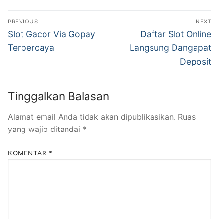
Navigasi
PREVIOUS
NEXT
pos
Previous
Next
Slot Gacor Via Gopay
Daftar Slot Online
post:
post:
Terpercaya
Langsung Dangapat
Deposit
Tinggalkan Balasan
Alamat email Anda tidak akan dipublikasikan.
Ruas
yang wajib ditandai
*
KOMENTAR
*