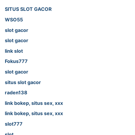
SITUS SLOT GACOR
WSO55
slot gacor
slot gacor
link slot
Fokus777
slot gacor
situs slot gacor
raden138
link bokep, situs sex, xxx
link bokep, situs sex, xxx
slot777
slot