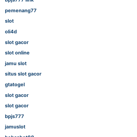
pemenang77
slot
oli4d
slot gacor
slot online
jamu slot
situs slot gacor
gtatogel
slot gacor
slot gacor
bpjs777
jamuslot