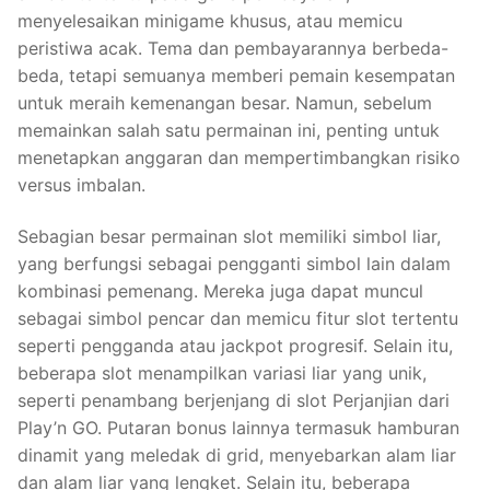
menyelesaikan minigame khusus, atau memicu
peristiwa acak. Tema dan pembayarannya berbeda-
beda, tetapi semuanya memberi pemain kesempatan
untuk meraih kemenangan besar. Namun, sebelum
memainkan salah satu permainan ini, penting untuk
menetapkan anggaran dan mempertimbangkan risiko
versus imbalan.
Sebagian besar permainan slot memiliki simbol liar,
yang berfungsi sebagai pengganti simbol lain dalam
kombinasi pemenang. Mereka juga dapat muncul
sebagai simbol pencar dan memicu fitur slot tertentu
seperti pengganda atau jackpot progresif. Selain itu,
beberapa slot menampilkan variasi liar yang unik,
seperti penambang berjenjang di slot Perjanjian dari
Play’n GO. Putaran bonus lainnya termasuk hamburan
dinamit yang meledak di grid, menyebarkan alam liar
dan alam liar yang lengket. Selain itu, beberapa