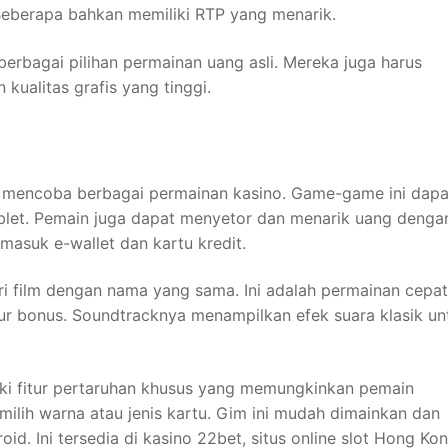
Beberapa bahkan memiliki RTP yang menarik.
erbagai pilihan permainan uang asli. Mereka juga harus
kualitas grafis yang tinggi.
mencoba berbagai permainan kasino. Game-game ini dapa
tablet. Pemain juga dapat menyetor dan menarik uang denga
asuk e-wallet dan kartu kredit.
ari film dengan nama yang sama. Ini adalah permainan cepat
r bonus. Soundtracknya menampilkan efek suara klasik un
iki fitur pertaruhan khusus yang memungkinkan pemain
h warna atau jenis kartu. Gim ini mudah dimainkan dan
oid. Ini tersedia di kasino 22bet, situs online slot Hong Ko