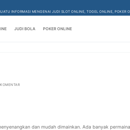
TU INFORMASI MENGENAI JUDI SLOT ONLINE, TOGEL ONLINE, POKER O
INE
JUDI BOLA
POKER ONLINE
Cari:
 KOMENTAR
menyenangkan dan mudah dimainkan. Ada banyak permain