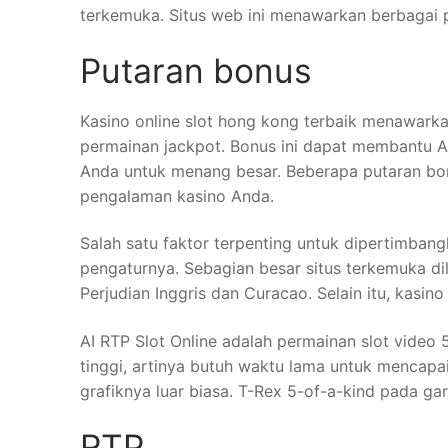
terkemuka. Situs web ini menawarkan berbagai 
Putaran bonus
Kasino online slot hong kong terbaik menawarka
permainan jackpot. Bonus ini dapat membantu
Anda untuk menang besar. Beberapa putaran bon
pengalaman kasino Anda.
Salah satu faktor terpenting untuk dipertimban
pengaturnya. Sebagian besar situs terkemuka dil
Perjudian Inggris dan Curacao. Selain itu, kasi
AI RTP Slot Online adalah permainan slot video 5
tinggi, artinya butuh waktu lama untuk mencapai
grafiknya luar biasa. T-Rex 5-of-a-kind pada 
RTP