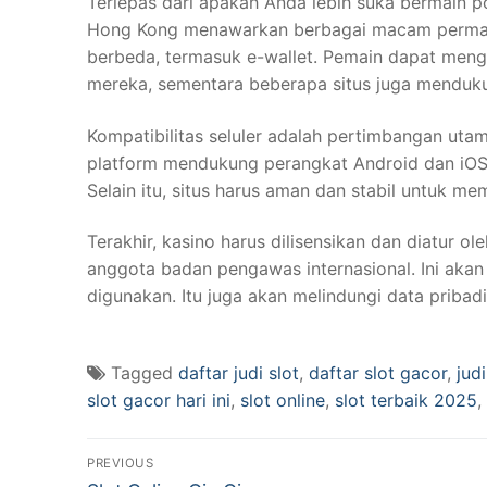
Terlepas dari apakah Anda lebih suka bermain po
Hong Kong menawarkan berbagai macam permai
berbeda, termasuk e-wallet. Pemain dapat men
mereka, sementara beberapa situs juga menduku
Kompatibilitas seluler adalah pertimbangan utam
platform mendukung perangkat Android dan iOS 
Selain itu, situs harus aman dan stabil untuk mem
Terakhir, kasino harus dilisensikan dan diatur ol
anggota badan pengawas internasional. Ini aka
digunakan. Itu juga akan melindungi data pribad
Tagged
daftar judi slot
,
daftar slot gacor
,
judi
slot gacor hari ini
,
slot online
,
slot terbaik 2025
,
Navigasi
PREVIOUS