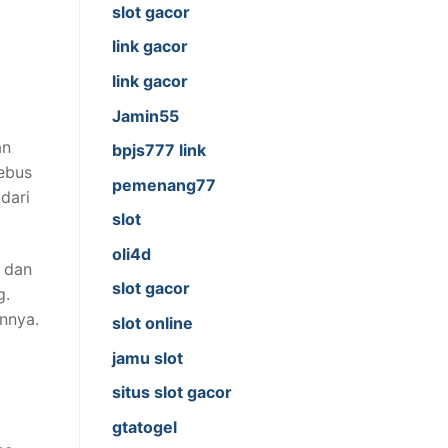
slot gacor
link gacor
link gacor
Jamin55
an
bpjs777 link
ebus
pemenang77
dari
slot
oli4d
 dan
slot gacor
g.
innya.
slot online
jamu slot
situs slot gacor
gtatogel