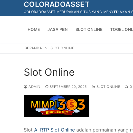
COLORADOASSET
Lompat
ke
COLORADOASSET MERUPAKAN SITUS YANG MENYEDIAKAN SUA
konten
HOME
JASA PBN
SLOT ONLINE
TOGEL ONL
BERANDA
SLOT ONLINE
Slot Online
ADMIN
SEPTEMBER 20, 2025
SLOT ONLINE
0
Slot
AI RTP Slot Online
adalah permainan yang 