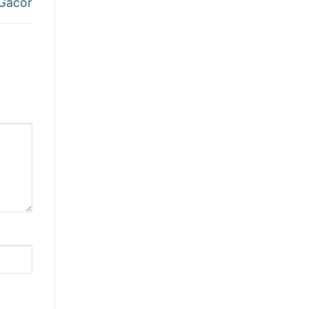
 Gacor