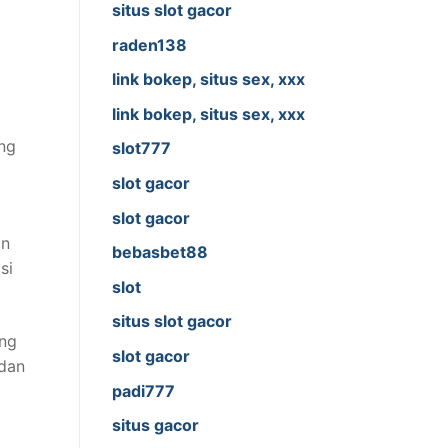
situs slot gacor
raden138
link bokep, situs sex, xxx
link bokep, situs sex, xxx
ng
slot777
slot gacor
slot gacor
an
bebasbet88
si
slot
situs slot gacor
ang
slot gacor
 dan
padi777
situs gacor